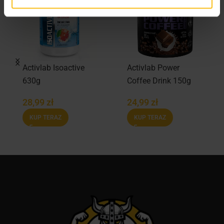
Activlab Isoactive
Activlab Power
630g
Coffee Drink 150g
28,99
zł
24,99
zł
KUP TERAZ
KUP TERAZ