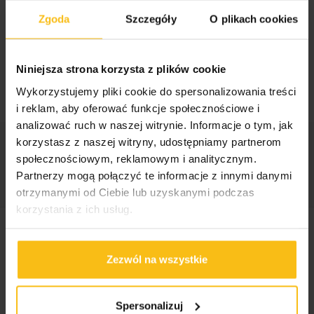
Zgoda
Szczegóły
O plikach cookies
Spożywać 1 kapsułkę raz dziennie. Nie należy
przekraczać maksymalnej zalecanej porcji dziennej 1
kapsułki.
Niniejsza strona korzysta z plików cookie
Wykorzystujemy pliki cookie do spersonalizowania treści
i reklam, aby oferować funkcje społecznościowe i
analizować ruch w naszej witrynie. Informacje o tym, jak
korzystasz z naszej witryny, udostępniamy partnerom
Kategorie:
Activlab
,
Suplementy roślinne
,
społecznościowym, reklamowym i analitycznym.
Zwiększenie poziomu energii
Partnerzy mogą połączyć te informacje z innymi danymi
otrzymanymi od Ciebie lub uzyskanymi podczas
korzystania z ich usług.
Podobne produkty
Zezwól na wszystkie
Spersonalizuj