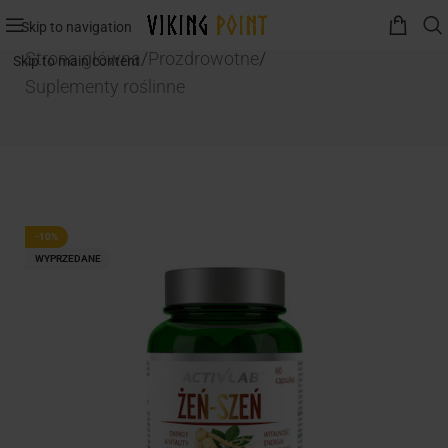
Skip to navigation
Strona główna
/
Prozdrowotne
/
Skip to main content
Suplementy roślinne
-10%
WYPRZEDANE