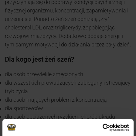
przyczyniają się do poprawy kondycji psychicznej i
fizycznej organizmu, koncentracji, zapamiętywania i
uczenia się. Ponadto żeń szeń obniżają „zły”
cholesterol LDL oraz triglicerydy, zapobiegając
rozwojowi miażdżycy. Dodatkowo dodaje energii i
tym samym motywacji do działania przez cały dzień.
Dla kogo jest żeń szeń?
dla osób przewlekle zmęczonych
dla wszystkich prowadzących zabiegany i stresujący
tryb życia
dla osób mających problem z koncentracją
dla sportowców
dla osób obciążonych ryzykiem chorób układu
krążenia
Sposób użycia: