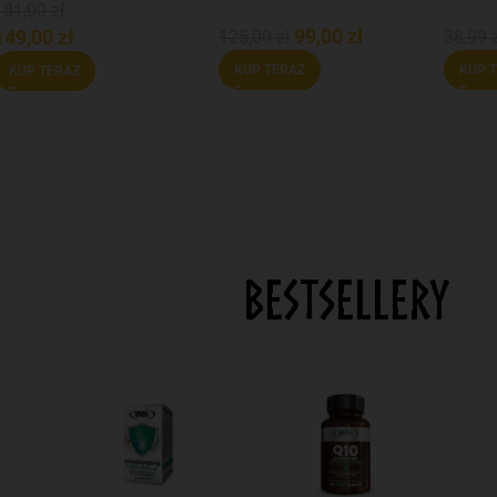
181,00
zł
kapsuł
99,00
zł
149,00
zł
125,00
zł
38,99
KUP TERAZ
KUP 
KUP TERAZ
BESTSELLERY