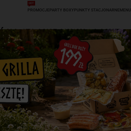
HOT
PROMOCJE
PARTY BOXY
PUNKTY STACJONARNE
MENU
Ś NA STRONIE VIKING POINT
BIERZ TO, CZEGO SZUKASZ