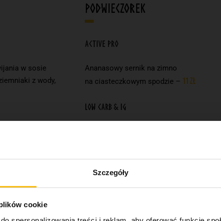
Podwieczorek
Active Pro
ijania w sosie
Ananasowy sernik na zimno
iemniaki z wody,
11 zł
na ciasteczkowym spodzie –
Low Carb & IG
Sałatka z polędwiczką wieprzową,
we w sosie
suszonym pomidorem, ogórkiem,
sza gryczana,
cebulką i suszoną żurawiną, winegret
21 zł
11 zł
tanie –
–
Szczegóły
 plików cookie
do spersonalizowania treści i reklam, aby oferować funkcje sp