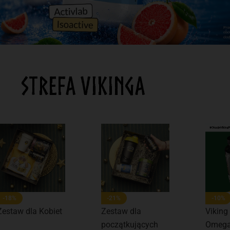
STREFA VIKINGA
-18%
-21%
-10%
Zestaw dla Kobiet
Zestaw dla
Viking
początkujących
Omega