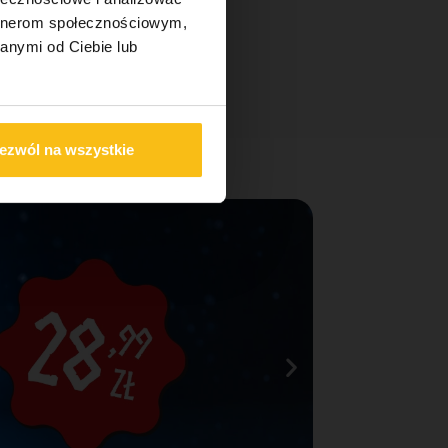
artnerom społecznościowym,
anymi od Ciebie lub
ezwól na wszystkie