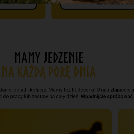
MAMY JEDZENIE
NA KAŻDĄ PORĘ DNIA
danie, obiad i kolację. Mamy też fit deserki! U nas złapiecie
d do pracy lub zestaw na cały dzień.
Wpadnijcie spróbować –