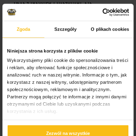
wrap z indykiem i warzywami, dip
18 zł
bazyliowy
tortilla pszenna, filet z piersi indyka, jogurt naturalny, majonez
Zgoda
Szczegóły
O plikach cookies
wegański
Alergeny: gluten, gorczyca, mleko*
Porcja: 551,88 kcal | Białko: 25,62g | Tłuszcz: 23,89g |
Niniejsza strona korzysta z plików cookie
Węglowodany: 57,59g
Wykorzystujemy pliki cookie do spersonalizowania treści
serniczki waniliowe, jogurt grecki z
i reklam, aby oferować funkcje społecznościowe i
17 zł
analizować ruch w naszej witrynie. Informacje o tym, jak
konfiturą brzoskwiniową
korzystasz z naszej witryny, udostępniamy partnerom
społecznościowym, reklamowym i analitycznym.
jaja kurze, jogurt typu greckiego, mąka pszenna, konfitura
brzoskwiniowa, mąka ziemniaczana, sok z limonki, truskawki
Partnerzy mogą połączyć te informacje z innymi danymi
liofilizowane
otrzymanymi od Ciebie lub uzyskanymi podczas
Alergeny: jaja, mleko, gluten*
korzystania z ich usług.
Porcja: 435,86 kcal | Białko: 27,35g | Tłuszcz: 22,12g |
Węglowodany: 74,2g
Zezwól na wszystkie