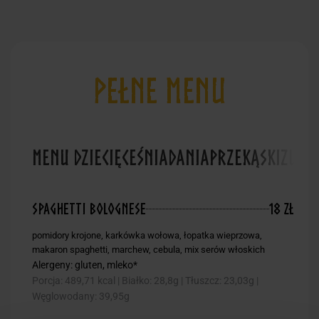
PEŁNE MENU
MENU DZIECIĘCE
ŚNIADANIA
PRZEKĄSKI
ZUPY
Spaghetti bolognese
18 zł
pomidory krojone, karkówka wołowa, łopatka wieprzowa,
makaron spaghetti, marchew, cebula, mix serów włoskich
Alergeny: gluten, mleko*
Porcja: 489,71 kcal | Białko: 28,8g | Tłuszcz: 23,03g |
Węglowodany: 39,95g