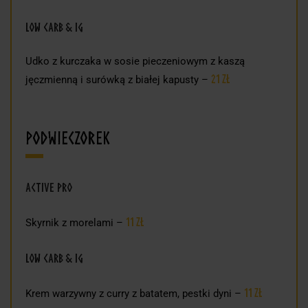
Low Carb & IG
Udko z kurczaka w sosie pieczeniowym z kaszą
21 zł
jęczmienną i surówką z białej kapusty –
Podwieczorek
Active Pro
11 zł
Skyrnik z morelami –
Low Carb & IG
11 zł
Krem warzywny z curry z batatem, pestki dyni –