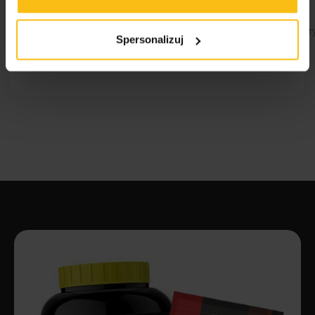
*W zakładzie produkcyjnym wykorzystywane są: jaja, mleko, r
Spersonalizuj
gluten, soja, sezam, orzechy, seler.