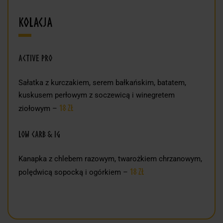
Kolacja
Active Pro
Sałatka z kurczakiem, serem bałkańskim, batatem,
kuskusem perłowym z soczewicą i winegretem
18
zł
ziołowym –
Low Carb & IG
Kanapka z chlebem razowym, twarożkiem chrzanowym,
18 zł
polędwicą sopocką i ogórkiem –