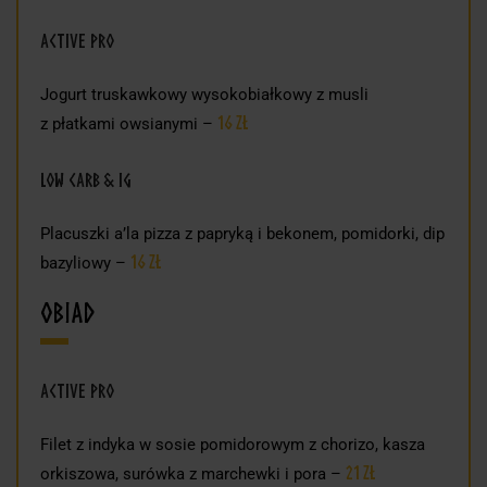
Active Pro
Jogurt truskawkowy wysokobiałkowy z musli
16 zł
z płatkami owsianymi –
Low Carb & IG
Placuszki a’la pizza z papryką i bekonem, pomidorki, dip
16 zł
bazyliowy –
Obiad
Active Pro
Filet z indyka w sosie pomidorowym z chorizo, kasza
21 zł
orkiszowa, surówka z marchewki i pora –