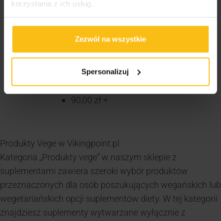
korzystania z ich usług.
FILTRUJ WG. CENY
Zezwól na wszystkie
Wszystko
0,00
zł
-
30,00
zł
Spersonalizuj
30,00
zł
-
60,00
zł
60,00
zł
-
90,00
zł
90,00
zł
+
Produkty Vege w Vikingpoint.pl
Kategoria „Produkty vege” w naszym sklepie z
suplementami zawiera szeroki wybór produktów
przeznaczonych dla osób poszukujących wegańskich lu
wegetariańskich opcji suplementów diety. W tej kategorii
znajdziesz suplementy wytwarzane wyłącznie z