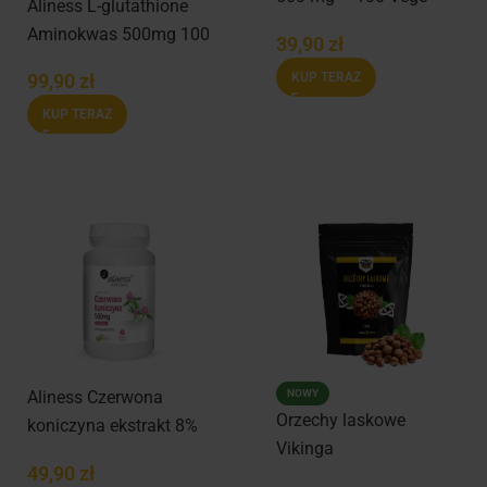
Aliness L-glutathione
Caps
Aminokwas 500mg 100
39,90
zł
vege kaps
KUP TERAZ
99,90
zł
KUP TERAZ
NOWY
Aliness Czerwona
Orzechy laskowe
koniczyna ekstrakt 8%
Vikinga
500 mg – 90 kapsułek
49,90
zł