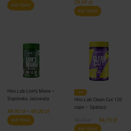
29,99
zł
KUP TERAZ
KUP TERAZ
Hiro.Lab Lion’s Mane –
-15%
Soplówka Jeżowata
Hiro.Lab Clean Cut 120
caps – Spalacz
49,90
zł
–
69,00
zł
tłuszczu
84,15
zł
99,00
zł
KUP TERAZ
KUP TERAZ