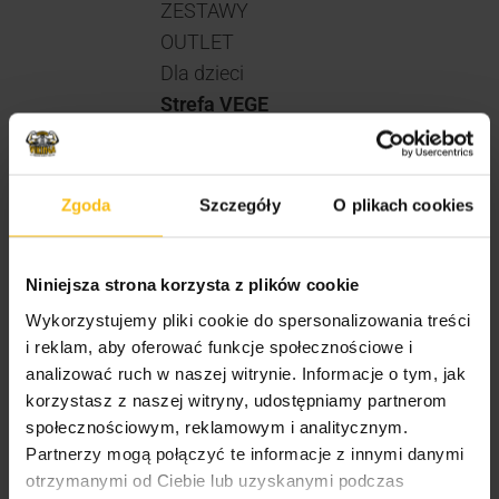
ZESTAWY
OUTLET
Dla dzieci
Strefa VEGE
Strefa ZERO
Twój cel
Producenci
Zgoda
Szczegóły
O plikach cookies
Suplementy
Prozdrowotne
Niniejsza strona korzysta z plików cookie
Żywność
Wykorzystujemy pliki cookie do spersonalizowania treści
PROMOCJE
i reklam, aby oferować funkcje społecznościowe i
Bony podarunkowe
analizować ruch w naszej witrynie. Informacje o tym, jak
Koszulki Vikinga
korzystasz z naszej witryny, udostępniamy partnerom
Akcesoria sportowe
społecznościowym, reklamowym i analitycznym.
Bez kategorii
Partnerzy mogą połączyć te informacje z innymi danymi
otrzymanymi od Ciebie lub uzyskanymi podczas