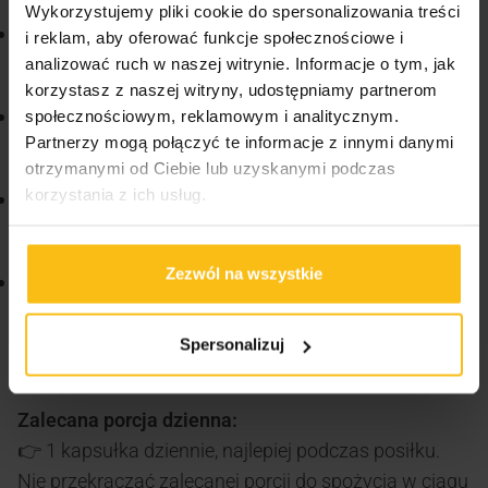
Wykorzystujemy pliki cookie do spersonalizowania treści
Witamina B12 (metylokobalamina)
– wspiera układ
i reklam, aby oferować funkcje społecznościowe i
nerwowy (50 µg, 2000 % RWS).
analizować ruch w naszej witrynie. Informacje o tym, jak
korzystasz z naszej witryny, udostępniamy partnerom
Ekstrakt z korzenia maca
– roślinny składnik
społecznościowym, reklamowym i analitycznym.
Partnerzy mogą połączyć te informacje z innymi danymi
wspierający energię i libido.
otrzymanymi od Ciebie lub uzyskanymi podczas
korzystania z ich usług.
Ekstrakt z palmy sabałowej
– wpływa korzystnie na
zdrowie układu moczowo‑płciowego.
Zezwól na wszystkie
Ekstrakt z szafranu SafraSOL™
– standaryzowany
składnik poprawiający nastrój i potencjalnie libido.
Spersonalizuj
Jak stosować?
Zalecana porcja dzienna:
👉 1 kapsułka dziennie, najlepiej podczas posiłku.
Nie przekraczać zalecanej porcji do spożycia w ciągu