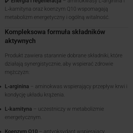
✔️
Energia i regeneracja
– aminokwasy L‑arginina i
L‑karnityna oraz koenzym Q10 wspomagają
metabolizm energetyczny i ogólną witalność.
Kompleksowa formuła składników
aktywnych
Produkt zawiera starannie dobrane składniki, które
działają synergistycznie, aby wspierać zdrowie
mężczyzn:
L‑arginina
– aminokwas wspierający przepływ krwi i
kondycję układu krążenia.
L‑karnityna
– uczestniczy w metabolizmie
energetycznym.
Koenzym Q10
– antyoksydant wspierający