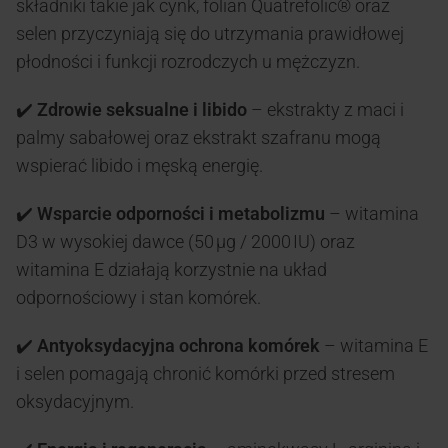
składniki takie jak cynk, folian Quatrefolic® oraz
selen przyczyniają się do utrzymania prawidłowej
płodności i funkcji rozrodczych u mężczyzn.
✔️
Zdrowie seksualne i libido
– ekstrakty z maci i
palmy sabałowej oraz ekstrakt szafranu mogą
wspierać libido i męską energię.
✔️
Wsparcie odporności i metabolizmu
– witamina
D3 w wysokiej dawce (50 µg / 2000 IU) oraz
witamina E działają korzystnie na układ
odpornościowy i stan komórek.
✔️
Antyoksydacyjna ochrona komórek
– witamina E
i selen pomagają chronić komórki przed stresem
oksydacyjnym.