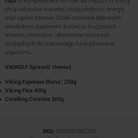
caps
to kompleksowa formuła dla mężczyzn, którzy
chcą naturalnie wspierać swoją płodność, energię
oraz ogólne zdrowie. Dzięki starannie dobranym
składnikom, suplement dostarcza kluczowych
witamin, minerałów i ekstraktów roślinnych
niezbędnych do codziennego funkcjonowania
organizmu.
VIKINGU! Sprawdź również:
Viking Espresso Blend | 250g
Viking Flex 400g
CreaKing Creatine 300g
SKU:
5903242582226