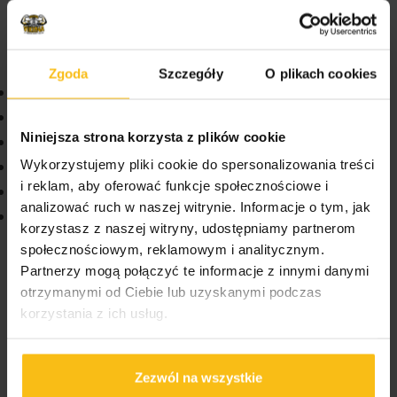
uzyskać jego maksymalną wydajność w ciągu dnia i
relaks w nocy.
Zgoda
Szczegóły
O plikach cookies
Kompleksowe wsparcie działania mózgu
Trzy dopracowane mieszanki
Niniejsza strona korzysta z plików cookie
Wpływa pozytywnie na skupienie
Wykorzystujemy pliki cookie do spersonalizowania treści
Poprawia nastrój
i reklam, aby oferować funkcje społecznościowe i
Pobudza lub wycisza zależnie od pory dnia
analizować ruch w naszej witrynie. Informacje o tym, jak
Pomaga w regeneracji nocnej
korzystasz z naszej witryny, udostępniamy partnerom
społecznościowym, reklamowym i analitycznym.
Partnerzy mogą połączyć te informacje z innymi danymi
otrzymanymi od Ciebie lub uzyskanymi podczas
korzystania z ich usług.
Najlepiej spożyć przed końcem (miesiąc/rok) i
numer partii:
Zobacz na spodzie opakowania.
Zezwól na wszystkie