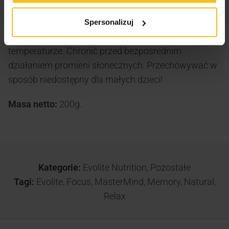
Warunki przechowywania:
Przechowywać szczelnie
Spersonalizuj
zamknięte, w suchym miejscu, w stałej i niskiej
temperaturze. Chronić przed bezpośrednim
działaniem promieni słonecznych. Przechowywać w
sposób niedostępny dla małych dzieci!
Masa netto:
200g.
Kategorie:
Evolite Nutrition
,
Pozostałe
Tagi:
Evolite
,
Focus
,
MasterMind
,
Memory
,
Natural
,
Relax