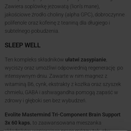
Zawiera soplówkę jeżowatą (lion’s mane),
jakościowe źrodło choliny (alpha GPC), dobroczynne
polifenole oraz kofeinę z teaniną dla długiego i
subtelnego pobudzenia.
SLEEP WELL
Ten kompleks składników
ułatwi zasypianie
,
wyciszy oraz umożliwi odpowiednią regenerację po
intensywnym dniu. Zawarte w nim magnez z
witaminą B6, cynk, ekstrakty z kozłka oraz szyszek
chmielu, GABA i ashwagandha pomogą zapaść w
zdrowy i głęboki sen bez wybudzeń.
Evolite Mastermind Tri-Component Brain Support
3x 60 kaps.
to zaawansowana mieszanka
składników wspierająca pracę mózgu tak, aby