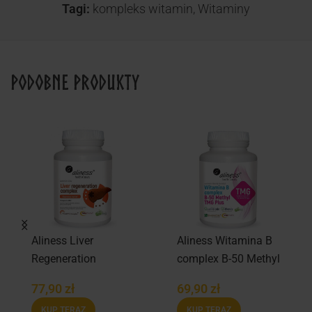
Tagi:
kompleks witamin
,
Witaminy
Podobne produkty
Aliness Liver
Aliness Witamina B
Regeneration
complex B-50 Methyl
Complex 90 kaps.
TMG Plus 100 kaps.
77,90
zł
69,90
zł
KUP TERAZ
KUP TERAZ