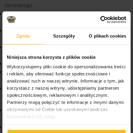
nerwowego.
Mangan: Utrzymuje prawidłowy metabolizm
energetyczny.
Jod: Pomaga w produkcji hormonów tarczycy,
Zgoda
Szczegóły
O plikach cookies
utrzymaniu prawidłowych funkcji tarczycy.
Cynk: Wpływa na utrzymanie właściwego poziomu
testosteronu we krwi.
Niniejsza strona korzysta z plików cookie
Selen: Działa antyoksydacyjnie.
Wykorzystujemy pliki cookie do spersonalizowania treści
Molibden: Wpływa na prawidłowy metabolizm
i reklam, aby oferować funkcje społecznościowe i
energetyczny.
analizować ruch w naszej witrynie. Informacje o tym, jak
Chrom: Utrzymuje prawidłowy metabolizm glukozy.
korzystasz z naszej witryny, udostępniamy partnerom
społecznościowym, reklamowym i analitycznym.
Właściwości
Partnerzy mogą połączyć te informacje z innymi danymi
otrzymanymi od Ciebie lub uzyskanymi podczas
Prosta suplementacja dzięki podziałowi na kapsułki
korzystania z ich usług.
na dzień i na noc.
Optymalne przyswajanie składników w ciągu dnia.