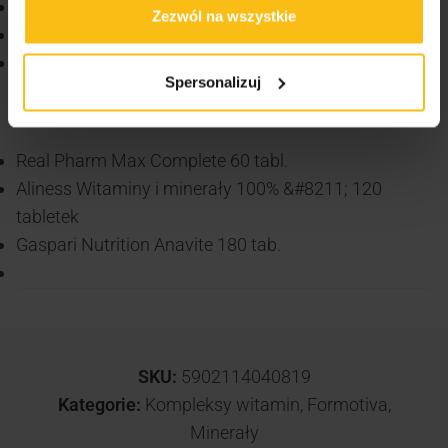
Kompleks witamin i minerałów.
Zezwól na wszystkie
Redukcja uczucia zmęczenia i znużenia.
Wspieranie funkcji układu odpornościowego,
Spersonalizuj
nerwowego i hormonalnego.
VIKINGU! Zobacz także:
Real Pharm Max Complete 60 tabl.
Aliness Witaminy i minerały 100% &#8211; 120
tabletek
Gaspari Nutrition Anavite 180 tab.
SKU:
5902114040819
Kategorie:
Kompleksy witamin
,
Formotiva
,
Minerały