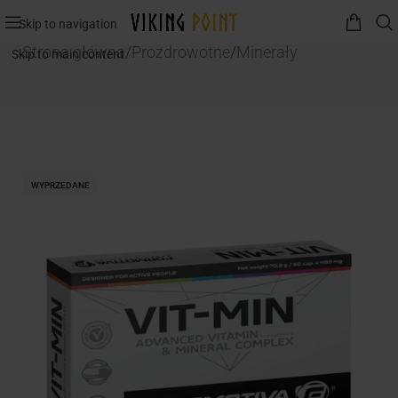
Skip to navigation
Strona główna
/
Prozdrowotne
/
Minerały
Skip to main content
WYPRZEDANE