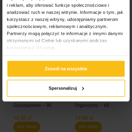
i reklam, aby oferować funkcje społecznościowe i
analizować ruch w naszej witrynie. Informacje o tym, jak
korzystasz z naszej witryny, udostępniamy partnerom
społecznościowym, reklamowym i analitycznym.
Podobne produkty
Partnerzy mogą połączyć te informacje z innymi danymi
otrzymanymi od Ciebie lub uzyskanymi podczas
korzystania z ich usług.
Zezwól na wszystkie
Spersonalizuj
Muscle Care
Activlab Chrom
Glucosamine – 90
Organiczny – 60
Tabs
tabs
16,00
zł
19,00
zł
KUP TERAZ
KUP TERAZ