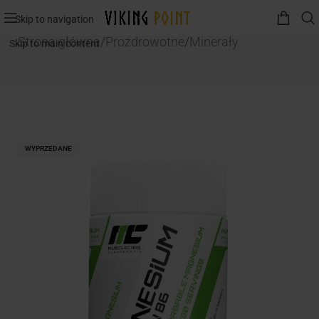
Skip to navigation
Strona główna
/
Prozdrowotne
/
Minerały
Skip to main content
WYPRZEDANE