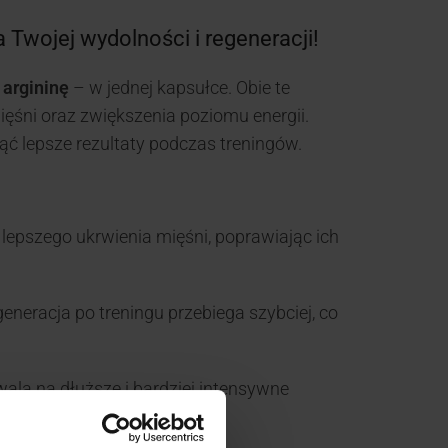
 Twojej wydolności i regeneracji!
i
argininę
– w jednej kapsułce. Obie te
ęśni oraz zwiększenia poziomu energii.
ąć lepsze rezultaty podczas treningów.
 lepszego ukrwienia mięśni, poprawiając ich
eneracja po treningu przebiega szybciej, co
wala na dłuższe i bardziej intensywne