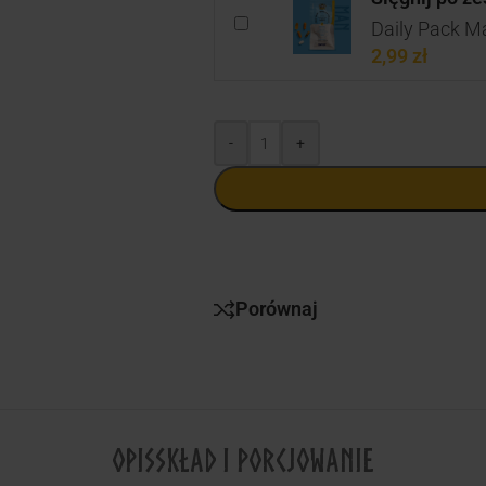
Daily Pack Ma
2,99
zł
-
+
Porównaj
OPIS
SKŁAD I PORCJOWANIE