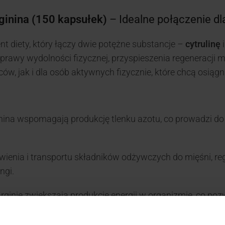
rginina (150 kapsułek)
– Idealne połączenie dla
t diety, który łączy dwie potężne substancje –
cytrulinę
awy wydolności fizycznej, przyspieszenia regeneracji mi
, jak i dla osób aktywnych fizycznie, które chcą osiągn
ginina wspomagają produkcję tlenku azotu, co prowadzi do
wienia i transportu składników odżywczych do mięśni, reg
ngi.
rginie zwiększają produkcję energii w organizmie, co poz