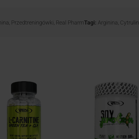
nina
,
Przedtreningówki
,
Real Pharm
Tagi:
Arginina
,
Cytruli