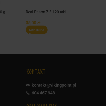
0 g
Real Pharm Z-3 120 tabl.
35,00
zł
KUP TERAZ
KONTAKT
kontakt@vikingpoint.pl
604 467 948