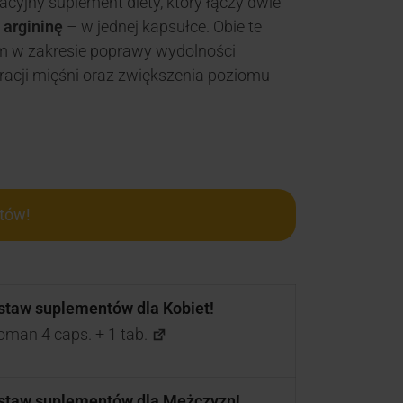
cyjny suplement diety, który łączy dwie
i
argininę
– w jednej kapsułce. Obie te
m w zakresie poprawy wydolności
eracji mięśni oraz zwiększenia poziomu
tów!
estaw suplementów dla Kobiet!
oman 4 caps. + 1 tab.
estaw suplementów dla Mężczyzn!