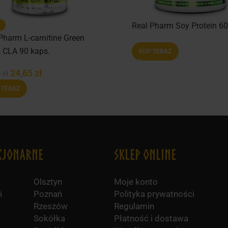
Real Pharm Soy Protein 60
Pharm L-carnitine Green
 CLA 90 kaps.
KUP TERAZ
24,65
zł
0
zł
 TERAZ
cjonarne
Sklep online
Olsztyn
Moje konto
i
Poznań
Polityka prywatności
Rzeszów
Regulamin
Sokółka
Płatność i dostawa