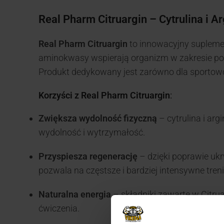
Real Pharm Citruargin – Cytrulina i A
Real Pharm Citruargin
to innowacyjny suplemen
aminokwasy wspierają organizm w zakresie popr
Produkt dedykowany jest zarówno dla sportowców
Korzyści z Real Pharm Citruargin
:
Zwiększa wydolność fizyczną
– cytrulina i ar
wydolność i wytrzymałość.
Przyspiesza regenerację
– dzięki poprawie ukr
pozwala na częstsze i bardziej intensywne treni
Naturalna energia
– składniki zawarte w Citrua
ćwiczenia.