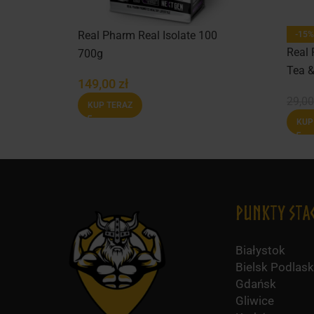
Real Pharm Real Isolate 100
-15%
Real 
700g
Tea &
149,00
zł
29,0
KUP TERAZ
KUP
Punkty Sta
Białystok
Bielsk Podlask
Gdańsk
Gliwice