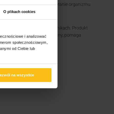
możliwiając codzienne wspieranie organizmu.
O plikach cookies
adaniach i najlepszych składnikach. Produkt
astosowaniu cytruliny i argininy, pomaga
ołecznościowe i analizować
ycznej.
artnerom społecznościowym,
anymi od Ciebie lub
użą ilością wody.
ezwól na wszystkie