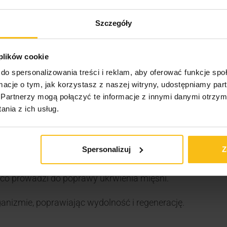
aniu zapewnia wygodną i długotrwałą suplementację, u
Szczegóły
?
sokiej jakości suplementy diety, oparte na najnowszych b
 plików cookie
nością, ale również bezpieczeństwem stosowania. Dzięki z
do spersonalizowania treści i reklam, aby oferować funkcje sp
ą regenerację, co jest kluczowe w każdej aktywności fiz
ormacje o tym, jak korzystasz z naszej witryny, udostępniamy p
Partnerzy mogą połączyć te informacje z innymi danymi otrzym
nia z ich usług.
lepiej przed treningiem lub w trakcie posiłku, popijając d
Spersonalizuj
Z
co prowadzi do poprawy ukrwienia mięśni.
anizmie, poprawiając wydolność i regenerację.