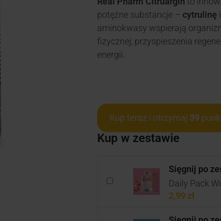
Real Pharm Citruargin
to innowa
potężne substancje –
cytrulinę
aminokwasy wspierają organiz
fizycznej, przyspieszenia regen
energii.
Kup teraz i otrzymaj
39
punk
Kup w zestawie
Sięgnij po z
Daily Pack W
2,99
zł
Sięgnij po z