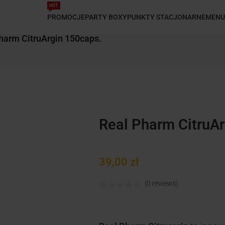
HOT
PROMOCJE
PARTY BOXY
PUNKTY STACJONARNE
MENU
harm CitruArgin 150caps.
Real Pharm CitruA
39,00
zł
(0 reviews)