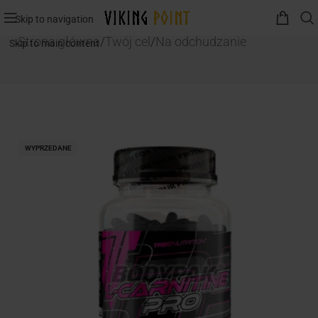
Skip to navigation
Strona główna
/
Twój cel
/
Na odchudzanie
Skip to main content
WYPRZEDANE