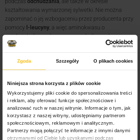
podczas
odchudzania
, ale także w okresie
kształtowania wymarzonej sylwetki. Nie można
zapominać o jej wzbogaceniu przez producenta przy
pomocy
l-leucyny
, a więc aminokwasu o
antykatabolicznych oraz pro anabolicznych
właściwościach.
Zalecane spożycie:
Zgoda
Szczegóły
O plikach cookies
Jednorazową porcję preparatu – 3 kapsułki popić
około 300 ml wody.
Niniejsza strona korzysta z plików cookie
W dni treningowe: 3 kapsułki 30 min. przed
Wykorzystujemy pliki cookie do spersonalizowania treści
i reklam, aby oferować funkcje społecznościowe i
treningiem.
analizować ruch w naszej witrynie. Informacje o tym, jak
W dni nie treningowe: 3 razy dziennie po 1 kapsułce,
korzystasz z naszej witryny, udostępniamy partnerom
najlepiej 30 min. przed posiłkiem.
społecznościowym, reklamowym i analitycznym.
Partnerzy mogą połączyć te informacje z innymi danymi
otrzymanymi od Ciebie lub uzyskanymi podczas