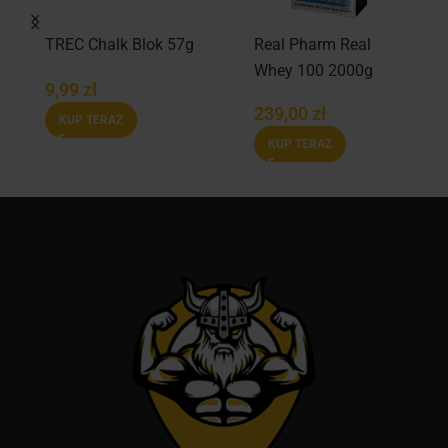
TREC Chalk Blok 57g
Real Pharm Real
Whey 100 2000g
9,99
zł
239,00
zł
KUP TERAZ
KUP TERAZ