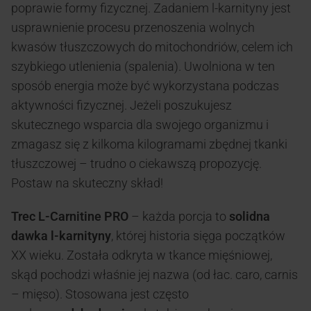
poprawie formy fizycznej. Zadaniem l-karnityny jest
usprawnienie procesu przenoszenia wolnych
kwasów tłuszczowych do mitochondriów, celem ich
szybkiego utlenienia (spalenia). Uwolniona w ten
sposób energia może być wykorzystana podczas
aktywności fizycznej. Jeżeli poszukujesz
skutecznego wsparcia dla swojego organizmu i
zmagasz się z kilkoma kilogramami zbędnej tkanki
tłuszczowej – trudno o ciekawszą propozycję.
Postaw na skuteczny skład!
Trec L-Carnitine PRO
– każda porcja to
solidna
dawka l-karnityny
, której historia sięga początków
XX wieku. Została odkryta w tkance mięśniowej,
skąd pochodzi właśnie jej nazwa (od łac. caro, carnis
– mięso). Stosowana jest często