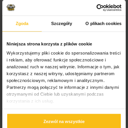
przedramion.
Rozmiar
: uniwersalny
Zgoda
Szczegóły
O plikach cookies
Wymiary
: 58,4 cm x 3,8 cm
Niniejsza strona korzysta z plików cookie
Materiał:
100% bawełna
Wykorzystujemy pliki cookie do spersonalizowania treści
i reklam, aby oferować funkcje społecznościowe i
analizować ruch w naszej witrynie. Informacje o tym, jak
korzystasz z naszej witryny, udostępniamy partnerom
SKU:
29111143986
społecznościowym, reklamowym i analitycznym.
Kategorie:
Akcesoria sportowe
,
Gaspari Nutrition
,
Partnerzy mogą połączyć te informacje z innymi danymi
otrzymanymi od Ciebie lub uzyskanymi podczas
Inne
korzystania z ich usług.
Tagi:
akcesoria
,
paski do ciągów
Zezwól na wszystkie