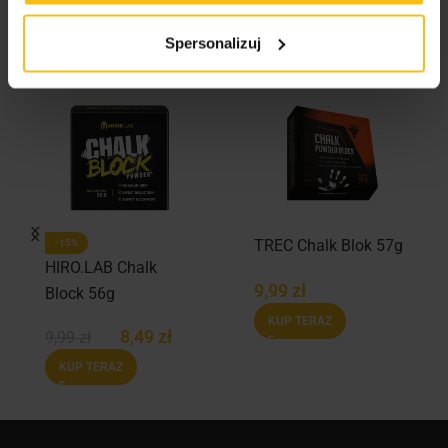
Podobne produkty
Spersonalizuj
TREC Chalk Blok 57g
-15%
HIRO.LAB Chalk
9,99
zł
Block 56g
KUP TERAZ
8,49
zł
9,99
zł
KUP TERAZ