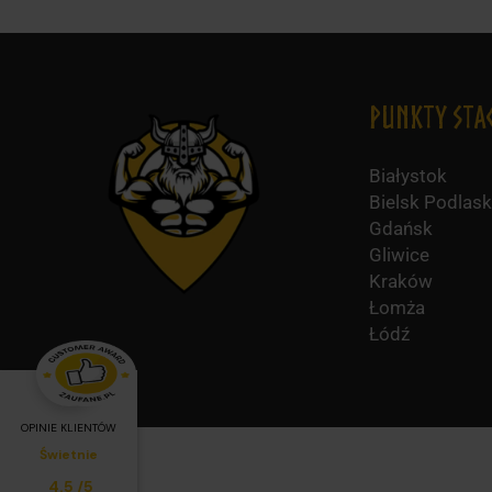
Punkty Sta
Białystok
Bielsk Podlask
Gdańsk
Gliwice
Kraków
Łomża
Łódź
OPINIE KLIENTÓW
Świetnie
Średnia ocena klientów:
4.5
/
5