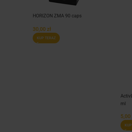
Y
HORIZON ZMA 90 caps
30,00
zł
KUP TERAZ
Activ
ml
5,00
KUP