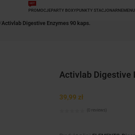
HOT
PROMOCJE
PARTY BOXY
PUNKTY STACJONARNE
MENU
/
Activlab Digestive Enzymes 90 kaps.
Activlab Digestive
39,99
zł
(0 reviews)