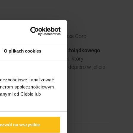
eZyme® jest własnością Sabinsa Corp.
enzymy przed działaniem soku żołądkowego
.
O plikach cookies
dek wypełniony kwasem solnym, który
zjawiskiem i rozkładają się dopiero w jelicie
kie oferuje konkurencja.
ołecznościowe i analizować
artnerom społecznościowym,
anymi od Ciebie lub
ezwól na wszystkie