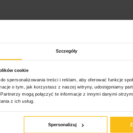
 wesprzeć procesy trawienia i przyswajania pokarmu. Dig
astosowano
specjalne otoczki kapsułek, które chronią 
Szczegóły
y skutecznie pełnić swoją rolę, muszą przejść przez żołą
zki dojelitow
e skutecznie zabezpieczają enzymy przed tym 
 plików cookie
 Warto zwrócić na to uwagę, przyglądając się produktom, ja
do spersonalizowania treści i reklam, aby oferować funkcje sp
ormacje o tym, jak korzystasz z naszej witryny, udostępniamy p
Enzymes?
Partnerzy mogą połączyć te informacje z innymi danymi otrzym
nia z ich usług.
Spersonalizuj
Z