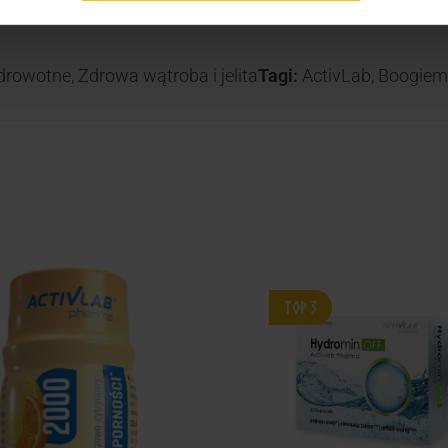
drowotne
,
Zdrowa wątroba i jelita
Tagi:
ActivLab
,
Boogiem