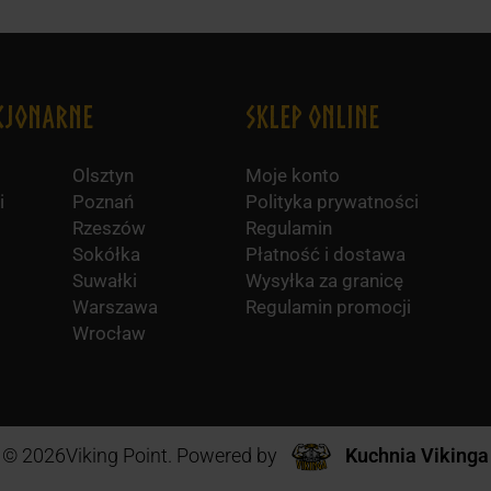
cjonarne
Sklep online
Olsztyn
Moje konto
i
Poznań
Polityka prywatności
Rzeszów
Regulamin
Sokółka
Płatność i dostawa
Suwałki
Wysyłka za granicę
Warszawa
Regulamin promocji
Wrocław
© 2026Viking Point. Powered by
Kuchnia Vikinga