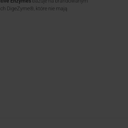
stive Enzymes
bazuje na brandowanym
ch DigeZyme®, które nie mają