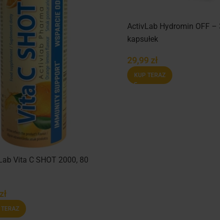
ActivLab Hydromin OFF –
kapsułek
29,99
zł
KUP TERAZ
Lab Vita C SHOT 2000, 80
zł
 TERAZ