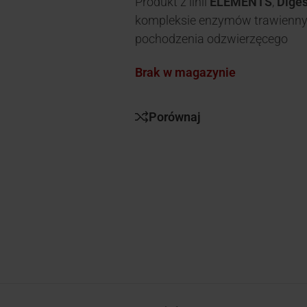
Produkt z linii
ELEMENTS
,
Dige
kompleksie enzymów trawienny
pochodzenia odzwierzęcego
Brak w magazynie
Porównaj