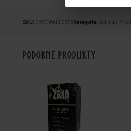
SKU:
5907368800486
Kategorie:
Activlab
,
Proz
Podobne produkty