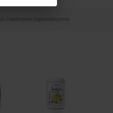
an
,
DigeEnzyme
,
DigestiveEnzymes