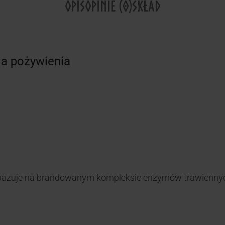
OPIS
OPINIE (0)
SKŁAD
ia pożywienia
azuje na brandowanym kompleksie enzymów trawiennyc