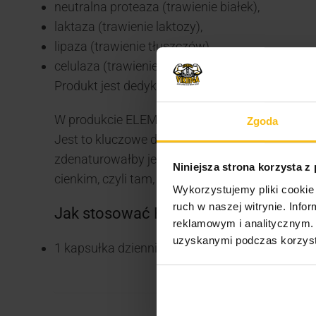
neutralna proteaza (trawienie białek),
laktaza (trawienie laktozy),
lipaza (trawienie tłuszczów),
celulaza (trawienie celulozy).
Produkt jest dedykowany dla osób, które chcą
W produkcie ELEMENTS Digestive Enzymes z
Zgoda
Jest to kluczowe dla ich działania, ponieważ b
zdenaturowałby je i pozbawił aktywności.
Otoc
Niniejsza strona korzysta z
cienkim, czyli tam, gdzie pełnią swoje funkcje.
Wykorzystujemy pliki cookie 
ruch w naszej witrynie. Inf
Jak stosować ELEMENTS Digestive 
reklamowym i analitycznym. 
uzyskanymi podczas korzysta
1 kapsułka dziennie