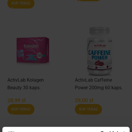
KUP TERAZ
ActivLab Kolagen
ActivLab Caffeine
Beauty 30 kaps.
Power 200mg 60 kaps.
28,99
zł
29,00
zł
KUP TERAZ
KUP TERAZ