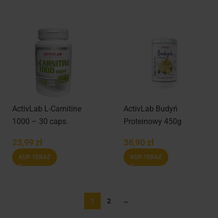
ActivLab L-Carnitine
ActivLab Budyń
1000 – 30 caps.
Proteinowy 450g
23,99
zł
38,90
zł
KUP TERAZ
KUP TERAZ
1
2
→