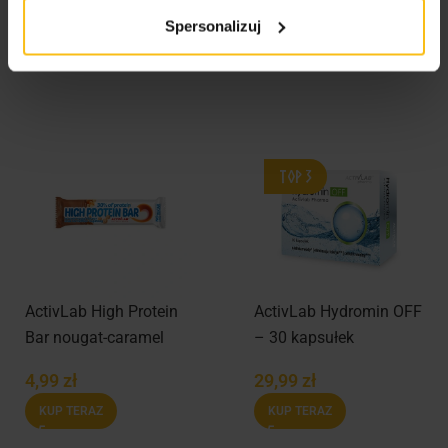
5,00
zł
Spersonalizuj
KUP TERAZ
ActivLab High Protein
ActivLab Hydromin OFF
Bar nougat-caramel
– 30 kapsułek
46g
4,99
zł
29,99
zł
KUP TERAZ
KUP TERAZ