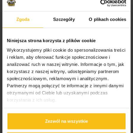
Zgoda
Szczegóły
O plikach cookies
Niniejsza strona korzysta z plików cookie
Wykorzystujemy pliki cookie do spersonalizowania treści
ActivLab High Protein
i reklam, aby oferować funkcje społecznościowe i
Bar peanut-caramel 49g
analizować ruch w naszej witrynie. Informacje o tym, jak
korzystasz z naszej witryny, udostępniamy partnerom
4,99
zł
społecznościowym, reklamowym i analitycznym.
KUP TERAZ
Partnerzy mogą połączyć te informacje z innymi danymi
otrzymanymi od Ciebie lub uzyskanymi podczas
korzystania z ich usług.
ActivLab Vita C SHOT
Zezwól na wszystkie
2000, 80 ml