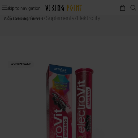
Skip to navigation
Strona główna
/
Suplementy
/
Elektrolity
Skip to main content
WYPRZEDANE