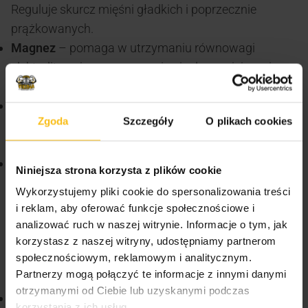
Reguluje skurcz mięśni gładkich i poprzecznie
prążkowanych.
Magnez
– pomaga w utrzymaniu równowagi
elektrolitowej oraz przyczynia się do zmniejszenia
uczucia zmęczenia i znużenia.
Glukoza
– zapewnia sprawne przyswajanie wody.
Zgoda
Szczegóły
O plikach cookies
Jest także podstawowym źródłem energii dla pracy
mózgu i serca.
Witamina C –
jest znana z wielu korzystnych
Niniejsza strona korzysta z plików cookie
właściwości dla organizmu, ale jej szczególna rola
Wykorzystujemy pliki cookie do spersonalizowania treści
we wzmacnianiu odporności jest nieoceniona.
i reklam, aby oferować funkcje społecznościowe i
Pomaga zwalczać wolne rodniki, wzmacniając układ
analizować ruch w naszej witrynie. Informacje o tym, jak
odpornościowy, dzięki czemu organizm jest lepiej
korzystasz z naszej witryny, udostępniamy partnerom
społecznościowym, reklamowym i analitycznym.
przygotowany do walki z infekcjami, takimi jak
Partnerzy mogą połączyć te informacje z innymi danymi
gorączka.
otrzymanymi od Ciebie lub uzyskanymi podczas
Czarny bez
– to skarb natury bogaty w cenne
korzystania z ich usług.