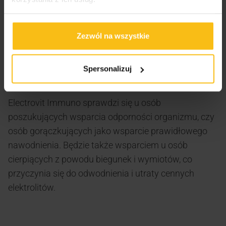
składniki odżywcze. Jest szczególnie przydatny w
przypadku gorączki ze względu na swoje
właściwości napotne. Pomaga organizmowi się
Zezwól na wszystkie
oczyścić, pozbywając się toksyn i wspomagając
naturalne mechanizmy obronne.
Spersonalizuj
Dla kogo?
Electrovit Immuno sprawdzi się u osób
poszukujących wsparcia odporności organizmu, czy
osób gorączkujących jako wsparcie prawidłowego
nawodnienia. Będzie także wsparciem u osób
cierpiących z powodu biegunek i wymiotów, co
przyczynia się do odwodnienia i utraty cennych
elektrolitów.