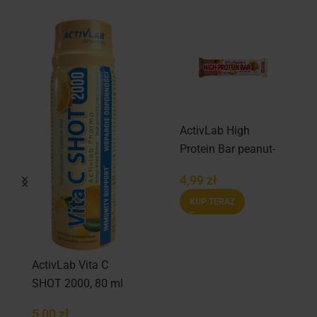
ActivLab High
Protein Bar peanut-
caramel 49g
4,99
zł
KUP TERAZ
ActivLab Vita C
SHOT 2000, 80 ml
5,00
zł