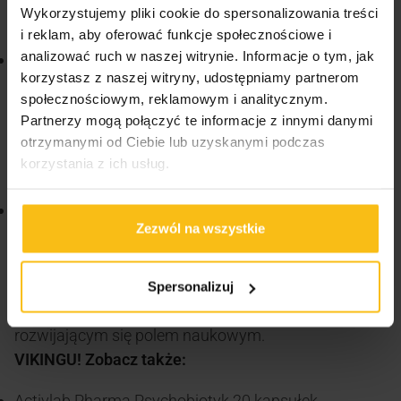
Psychobiotyk IBS, mogą pomagać w utrzymaniu
Wykorzystujemy pliki cookie do spersonalizowania treści
zdrowej mikrobioty jelitowej.
i reklam, aby oferować funkcje społecznościowe i
analizować ruch w naszej witrynie. Informacje o tym, jak
Zespół jelita drażliwego (IBS)
: Niektóre probiotyki
korzystasz z naszej witryny, udostępniamy partnerom
zostały zbadane pod kątem ich roli w łagodzeniu
społecznościowym, reklamowym i analitycznym.
objawów IBS, takich jak bóle brzucha, wzdęcia i
Partnerzy mogą połączyć te informacje z innymi danymi
nieregularne wypróżnienia. Psychobiotyk IBS może
otrzymanymi od Ciebie lub uzyskanymi podczas
wspierać zdrowe funkcjonowanie jelit i zmniejszanie
korzystania z ich usług.
objawów IBS.
Depresja
: Koncepcja psychobiotyków sugeruje, że
Zezwól na wszystkie
mikrobiota jelitowa może wpływać na zdrowie
psychiczne, w tym na ryzyko wystąpienia depresji.
Jednak jest to obszar intensywnych badań, a
Spersonalizuj
związek między jelitami a depresją jest nadal
rozwijającym się polem naukowym.
VIKINGU! Zobacz także:
Activlab Pharma Psychobiotyk 20 kapsułek