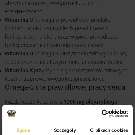
utrzymania prawidłowego metabolizmu
energetycznego.
Witamina C
pomaga w prawidłowej produkcji
kolagenu w celu zapewnienia prawidłowego
funkcjonowania skóry oraz wspiera prawidłowe
funkcjonowanie układu odpornościowego.
Witamina D
pomaga w utrzymaniu zdrowych kości,
zębów oraz prawidłowym funkcjonowaniu mięśni.
Witamina K
przyczynia się do utrzymania zdrowych
kości oraz prawidłowego krzepnięcia krwi.
Omega-3 dla prawidłowej pracy serca
Każda saszetka zawiera
1000 mg oleju rybiego
,
dostarczającego
180 mg EPA
oraz
120 mg DHA
.
Kwasy tłuszczowe EPA i DHA przyczyniają się do
prawidłowego funkcjonowania serca. Korzystny
Zgoda
Szczegóły
O plikach cookies