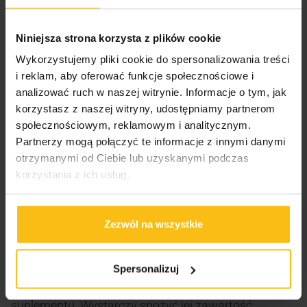
efekt występuje przy spożyciu
250 mg EPA i DHA
dziennie
.
Niniejsza strona korzysta z plików cookie
Kolagen, koenzym Q10 i witamina C
Wykorzystujemy pliki cookie do spersonalizowania treści
i reklam, aby oferować funkcje społecznościowe i
Formuła została wzbogacona o
300 mg
analizować ruch w naszej witrynie. Informacje o tym, jak
hydrolizowanego kolagenu
,
250 mg witaminy C
oraz
korzystasz z naszej witryny, udostępniamy partnerom
60 mg koenzymu Q10
. Witamina C pomaga w
społecznościowym, reklamowym i analitycznym.
Partnerzy mogą połączyć te informacje z innymi danymi
prawidłowej produkcji kolagenu, wspierając
otrzymanymi od Ciebie lub uzyskanymi podczas
prawidłowe funkcjonowanie skóry. To połączenie
korzystania z ich usług.
doskonale uzupełnia codzienną suplementację
kobiet dbających o zdrowy wygląd i aktywny styl
życia.
Zezwól na wszystkie
Wygodne stosowanie każdego dnia
Spersonalizuj
Jedna saszetka zawiera kompletną dzienną porcję
suplementu. Wystarczy spożyć jej zawartość