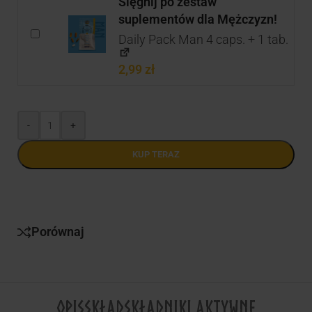
Sięgnij po zestaw
suplementów dla Mężczyzn!
Daily Pack Man 4 caps. + 1 tab.
2,99
zł
-
+
KUP TERAZ
Porównaj
OPIS
SKŁAD
SKŁADNIKI AKTYWNE