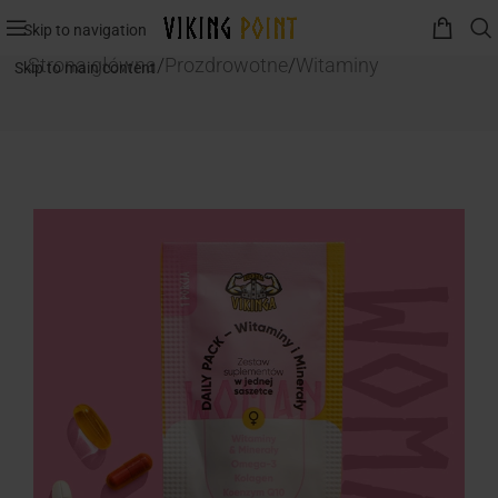
Skip to navigation
Strona główna
/
Prozdrowotne
/
Witaminy
Skip to main content