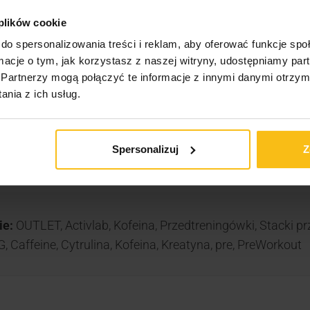
zy poziom, sięgnij po Activlab Aksyllab Rozpierduchę. Dzię
 plików cookie
.
do spersonalizowania treści i reklam, aby oferować funkcje sp
ormacje o tym, jak korzystasz z naszej witryny, udostępniamy p
Partnerzy mogą połączyć te informacje z innymi danymi otrzym
nia z ich usług.
g
Spersonalizuj
Z
ie:
OUTLET
,
Activlab
,
Kofeina
,
Przedtreningówki
,
Stacki p
G
,
Caffeine
,
Cytrulina
,
Kofeina
,
Kreatyna
,
pre
,
PreWorkout