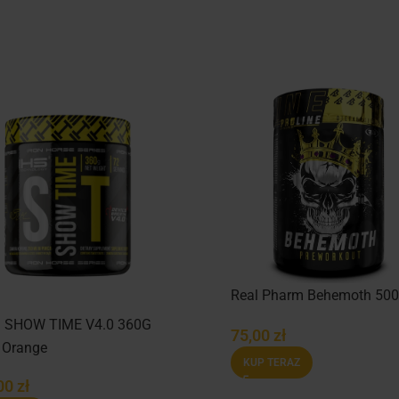
Real Pharm Behemoth 50
– SHOW TIME V4.0 360G
75,00
zł
r Orange
KUP TERAZ
00
zł