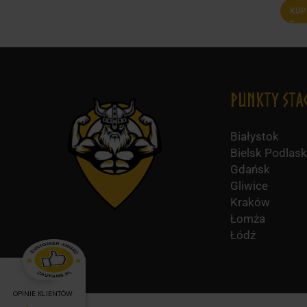
KUP
Punkty Sta
Białystok
Bielsk Podlask
Gdańsk
Gliwice
Kraków
Łomża
Łódź
OPINIE KLIENTÓW