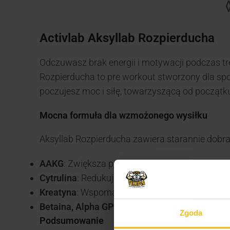
Activlab Aksyllab Rozpierducha
Odczuwasz brak energii i motywacji podczas tr
Rozpierducha to pre workout stworzony dla spo
poczujesz moc i siłę, towarzyszącą od początku
Mocna formuła dla wzmożonego wysiłku
Aksyllab Rozpierducha zawiera starannie dobran
AAKG
: Zwiększa produkcję tlenku azotu, co pr
Cytrulina
: Redukuje ból mięśniowy, zmęczenie
Kreatyna
: Wspomaga odbudowę tkanek, przyspi
Betaina, Alpha GPC, Tauryna, Kofeina
: Dodatk
Zgoda
Podsumowanie