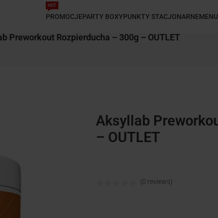
HOT
PROMOCJE
PARTY BOXY
PUNKTY STACJONARNE
MENU
ab Preworkout Rozpierducha – 300g – OUTLET
Aksyllab Preworko
– OUTLET
(0 reviews)