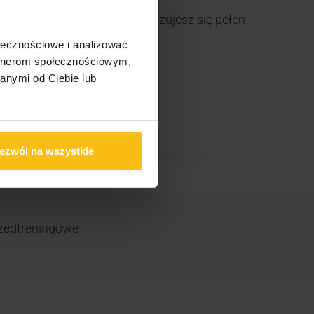
ki jej skutecznej formule poczujesz się pełen
ołecznościowe i analizować
artnerom społecznościowym,
anymi od Ciebie lub
ezwól na wszystkie
rzedtreningowe