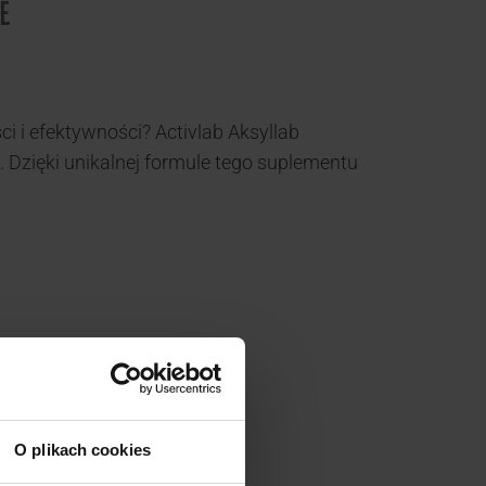
E
 i efektywności? Activlab Aksyllab
 Dzięki unikalnej formule tego suplementu
łku.
ałości podczas treningu.
O plikach cookies