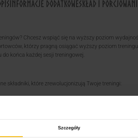
OPIS
INFORMACJE DODATKOWE
SKŁAD I PORCJOWANI
eningów? Chcesz wspiąć się na wyższy poziom wydajności
rtowców, którzy pragną osiągać wyższy poziom treningu.
 do końca każdej sesji treningowej.
e składniki, które zrewolucjonizują Twoje treningi:
zekłada się na lepszą wydajność i efektywność treningów.
 oraz zwiększa wytrzymałość podczas intensywnego wysi
eszając regenerację mięśni po treningu.
owe stymulanty, które podnoszą poziom energii i wytrzym
Szczegóły