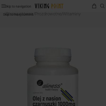
Skip to navigation
Strona główna
/
Prozdrowotne
/
Witaminy
Skip to main content