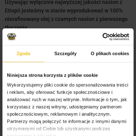
Używając wyłącznie najwyższej jakości nasion z
Etiopii jesteśmy w stanie wyprodukować w 100%
nierafinowany olej z czarnych nasion z pierwszego
tłoczenia.
Olej tłoczony jest na zimno, powolną metodą (o
niskiej prędkości), która pomaga zachować
Zgoda
Szczegóły
O plikach cookies
składniki lotne znajdujące się w oleju i zapewnić
najlepszą jakość oleju tłoczonego. Taki olej
Niniejsza strona korzysta z plików cookie
charakteryzuje się inną barwą oraz mocniejszym
smakiem od pozostałych gatunków czarnuszki.
Wykorzystujemy pliki cookie do spersonalizowania treści
i reklam, aby oferować funkcje społecznościowe i
analizować ruch w naszej witrynie. Informacje o tym, jak
korzystasz z naszej witryny, udostępniamy partnerom
Działanie czarnuszki:
społecznościowym, reklamowym i analitycznym.
Partnerzy mogą połączyć te informacje z innymi danymi
-reguluje poziom glukozy we krwi
otrzymanymi od Ciebie lub uzyskanymi podczas
korzystania z ich usług.