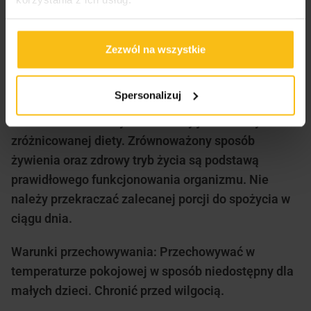
Zalecana porcja do spożycia w ciągu dnia
Zezwól na wszystkie
niezbędna do uzyskania korzystnego działania: 1
do 2 kapsułek w trakcie posiłku.
Spersonalizuj
Produkt nie może być stosowany jako substytut
zróżnicowanej diety. Zrównoważony sposób
żywienia oraz zdrowy tryb życia są podstawą
prawidłowego funkcjonowania organizmu. Nie
należy przekraczać zalecanej porcji do spożycia w
ciągu dnia.
Warunki przechowywania: Przechowywać w
temperaturze pokojowej w sposób niedostępny dla
małych dzieci. Chronić przed wilgocią.