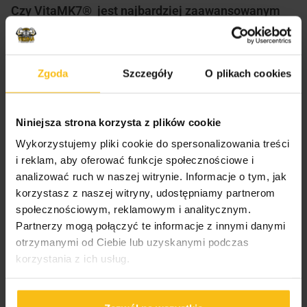
Czy VitaMK7® jest najbardziej zaawansowanym
produktem K menachinon 7 na rynku?
Zgoda
Szczegóły
O plikach cookies
Tak. VitaMK7® pochodzi ze źródeł naturalnych.
Powstaje w opatentowanym procesie
Niniejsza strona korzysta z plików cookie
biofermentacji przy udziale kultur bakterii Bacillus
Wykorzystujemy pliki cookie do spersonalizowania treści
subtilis natto. W procesie fermentacji nie biorą
i reklam, aby oferować funkcje społecznościowe i
udziału żadne inne bakterie, które są stosowane w
analizować ruch w naszej witrynie. Informacje o tym, jak
innych formach (np. syntetycznych).
korzystasz z naszej witryny, udostępniamy partnerom
społecznościowym, reklamowym i analitycznym.
Partnerzy mogą połączyć te informacje z innymi danymi
otrzymanymi od Ciebie lub uzyskanymi podczas
All-trans menachinon 7?
korzystania z ich usług.