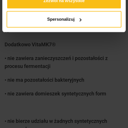
Zezwól na wszystkie
VitaMK7® zawiera > 99% all-trans menachinonu 7
(czyli czystego źródła witaminy K). Źródła
Spersonalizuj
syntetyczne zawierają maksymalnie 95% witaminy
K.
Dodatkowo VitaMK7®
• nie zawiera zanieczyszczeń i pozostałości z
procesu fermentacji
• nie ma pozostałości bakteryjnych
• nie zawiera domieszek syntetycznych form
• nie bierze udziału w żadnych syntetycznych