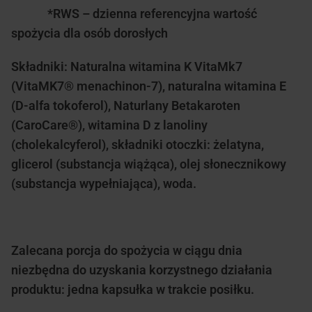
*RWS – dzienna referencyjna wartość
spożycia dla osób dorosłych
Składniki: Naturalna witamina K VitaMk7
(VitaMK7® menachinon-7), naturalna witamina E
(D-alfa tokoferol), Naturlany Betakaroten
(CaroCare®), witamina D z lanoliny
(cholekalcyferol), składniki otoczki: żelatyna,
glicerol (substancja wiążąca), olej słonecznikowy
(substancja wypełniająca), woda.
Zalecana porcja do spożycia w ciągu dnia
niezbędna do uzyskania korzystnego działania
produktu: jedna kapsułka w trakcie posiłku.