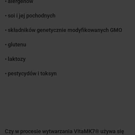
• alergenów
• soi i jej pochodnych
• składników genetycznie modyfikowanych GMO
• glutenu
• laktozy
• pestycydów i toksyn
Czy w procesie wytwarzania VitaMK7® używa się