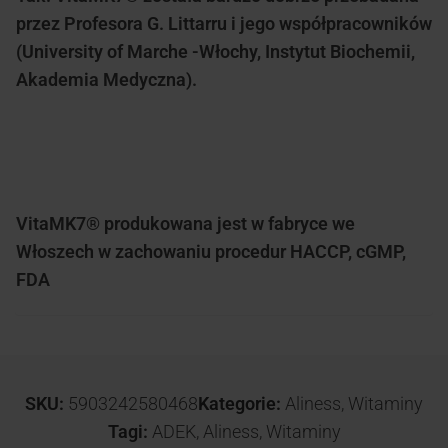
przez Profesora G. Littarru i jego współpracowników
(University of Marche -Włochy, Instytut Biochemii,
Akademia Medyczna).
VitaMK7® produkowana jest w fabryce we
Włoszech w zachowaniu procedur HACCP, cGMP,
FDA
SKU:
5903242580468
Kategorie:
Aliness
,
Witaminy
Tagi:
ADEK
,
Aliness
,
Witaminy