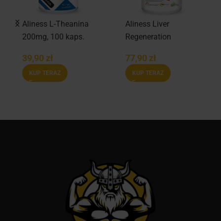
Aliness L-Theanina
Aliness Liver
200mg, 100 kaps.
Regeneration
Complex 90 kaps.
39,90
zł
77,90
zł
KUP TERAZ
KUP TERAZ