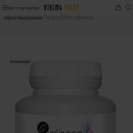
Skip to navigation
Strona główna
/
Twój cel
/
Dla zdrowia
Skip to main content
WYPRZEDANE