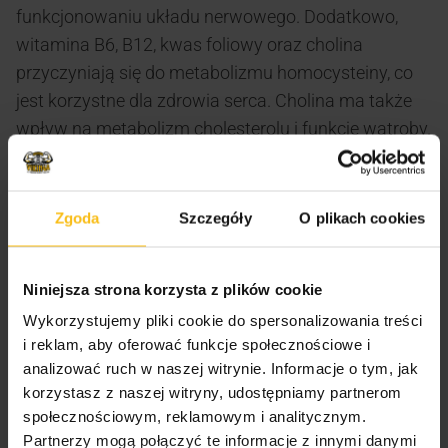
funkcjonowaniu układu nerwowego. Dodatkowo,
witamina B6, B12, kwas foliowy oraz cholina
przyczyniają się do metabolizmu homocysteiny, co
jest korzystne dla zdrowia serca. Cholina ma także
wpływ na metabolizm cholesterolu i funkcje wątroby.
Dlatego Aliness Witamina B Complex B-50 jest
doskonałym wyborem dla tych, którzy chcą zadbać o
swoje zdrowie i witalność na wielu poziomach.
Zgoda
Szczegóły
O plikach cookies
Zalecane dzienne spożycie
Niniejsza strona korzysta z plików cookie
Zalecane spożycie produktu to jedna kapsułka
Wykorzystujemy pliki cookie do spersonalizowania treści
dziennie w trakcie posiłku. Należy przestrzegać
i reklam, aby oferować funkcje społecznościowe i
zalecanej dawki, aby zachować zdrowe
analizować ruch w naszej witrynie. Informacje o tym, jak
funkcjonowanie organizmu. Produkt nie może być
korzystasz z naszej witryny, udostępniamy partnerom
stosowany jako substytut zróżnicowanej diety,
społecznościowym, reklamowym i analitycznym.
Partnerzy mogą połączyć te informacje z innymi danymi
dlatego zaleca się zachowanie zrównoważonej diety