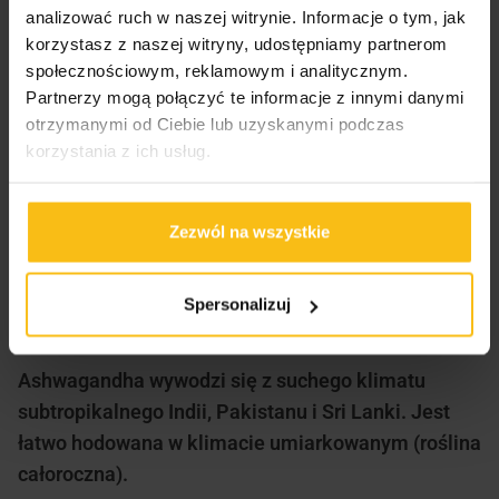
analizować ruch w naszej witrynie. Informacje o tym, jak
korzystasz z naszej witryny, udostępniamy partnerom
społecznościowym, reklamowym i analitycznym.
Ashwagandha Aliness to innowacyjny suplement
Partnerzy mogą połączyć te informacje z innymi danymi
diety standaryzowany na witanolidy 8%, alkoidy 1%
otrzymanymi od Ciebie lub uzyskanymi podczas
– razem 9%.
korzystania z ich usług.
Ashwagandha, zwaną również witanią ospałą
(withania sonifera), to zioło ajuwerdyjskie, które
Zezwól na wszystkie
jest klasyfikowane jako adaptogen ze względu na
jego zdolność do łagodzenia stresu oraz
Spersonalizuj
przyczyniania się do odporności organizmu.
Ashwagandha wywodzi się z suchego klimatu
subtropikalnego Indii, Pakistanu i Sri Lanki. Jest
łatwo hodowana w klimacie umiarkowanym (roślina
całoroczna).