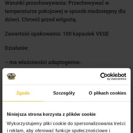
Warunki przechowywania: Przechowywać w
temperaturze pokojowej w sposób niedostępny dla
dzieci. Chronić przed wilgocią.
Zawartość opakowania: 100 kapsułek VEGE
Działanie:
– ma właściwości adaptogenne.
– pomaga w utrzymaniu zdrowia skóry.
– wspomaga witalność organizmu .
Zgoda
Szczegóły
O plikach cookies
– pomaga sprawić, że poczujesz się bardziej
energiczny.
Niniejsza strona korzysta z plików cookie
Wykorzystujemy pliki cookie do spersonalizowania treści
– poprawia odporność organizmu na stres.
i reklam, aby oferować funkcje społecznościowe i