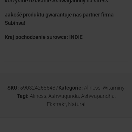
korzystne działanie Ashwagandhy na stress.
Jakość produktu gwarantuje nas partner firma
Sabinsa!
Kraj pochodzenie surowca: INDIE
SKU:
5903242585487
Kategorie:
Aliness
,
Witaminy
Tagi:
Aliness
,
Ashwaganda
,
Ashwagandha
,
Ekstrakt
,
Natural