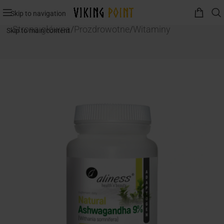
Skip to navigation
Strona główna
/
Prozdrowotne
/
Witaminy
Skip to main content