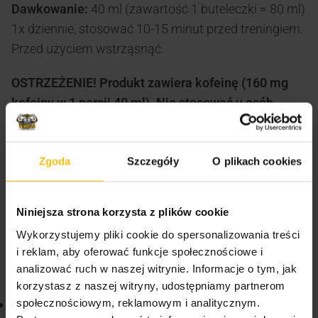
Dawkowanie:
40 ml (zawartość 1 buteleczki = 80 ml)
1x dziennie, stosować 10-15 minut przed treningiem.
Przed użyciem wstrząsnąć.
OSTRZEŻENIE! Produkt zawiera kofeinę (160 mg
kofeiny w 1 porcji 40 ml). Nie stosować u osób
poniżej 18 roku życia, kobiet w ciąży lub
karmiących piersią, osób chorujących na
nadciśnienie, choroby serca, lub mających kłopoty
Zgoda
Szczegóły
O plikach cookies
ze snem.
Niniejsza strona korzysta z plików cookie
Wykorzystujemy pliki cookie do spersonalizowania treści
VIKINGU! Sprawdź także inne produkty Genius
i reklam, aby oferować funkcje społecznościowe i
analizować ruch w naszej witrynie. Informacje o tym, jak
dostępne na naszej stronie:
korzystasz z naszej witryny, udostępniamy partnerom
społecznościowym, reklamowym i analitycznym.
Kreatyna Genius Nutrition Crea F7 405 g