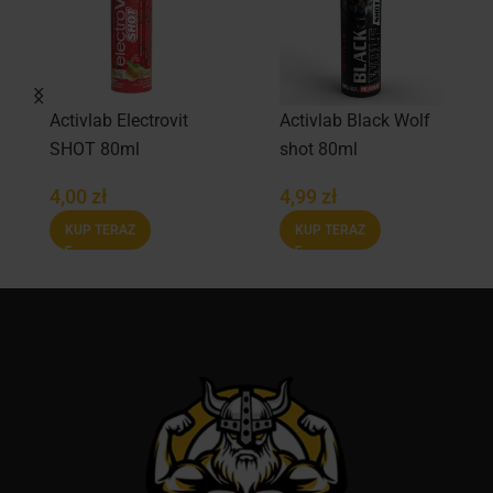
Activlab Electrovit
Activlab Black Wolf
SHOT 80ml
shot 80ml
4,00
zł
4,99
zł
KUP TERAZ
KUP TERAZ