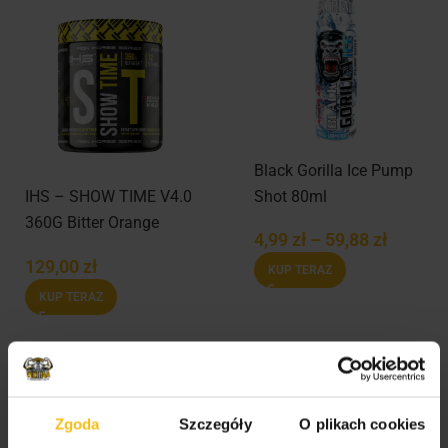
Black Gorilla Ice Pump
Shot 80ml
IHS – SHOW TIME V4.0
360G Bitter Orange
4,99
zł
–
59,88
zł
129,00
zł
KUP TERAZ
KUP TERAZ
Zgoda
Szczegóły
O plikach cookies