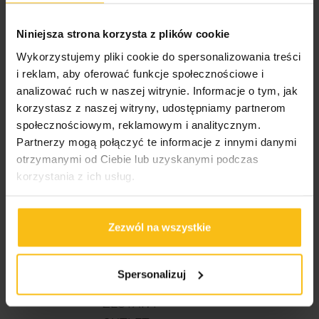
Niniejsza strona korzysta z plików cookie
Wykorzystujemy pliki cookie do spersonalizowania treści
i reklam, aby oferować funkcje społecznościowe i
IRON HORSE Iron Pump
Real Pharm CitruArgin
analizować ruch w naszej witrynie. Informacje o tym, jak
2.0 320g
Cytrulina + Arginina
korzystasz z naszej witryny, udostępniamy partnerom
300g
społecznościowym, reklamowym i analitycznym.
79,00
zł
53,99
zł
Partnerzy mogą połączyć te informacje z innymi danymi
KUP TERAZ
KUP TERAZ
otrzymanymi od Ciebie lub uzyskanymi podczas
korzystania z ich usług.
KATEGORIE
Zezwól na wszystkie
WYPRZEDAŻ
Strefa KETO
Spersonalizuj
PARTY BOXY
ZESTAWY