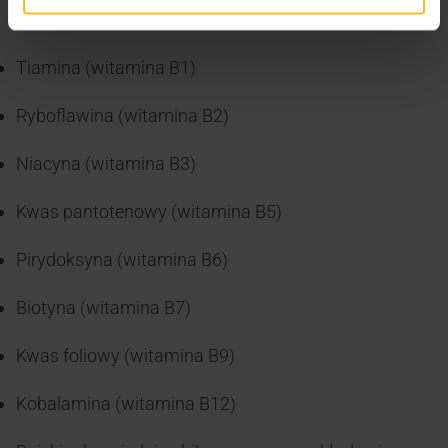
tym:
Tiamina (witamina B1)
Ryboflawina (witamina B2)
Niacyna (witamina B3)
Kwas pantotenowy (witamina B5)
Pirydoksyna (witamina B6)
Biotyna (witamina B7)
Kwas foliowy (witamina B9)
Kobalamina (witamina B12)