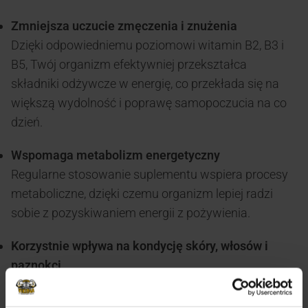
Zmniejsza uczucie zmęczenia i znużenia
Dzięki odpowiedniemu poziomowi witamin B2, B3 i
B5, Twój organizm efektywniej przekształca
składniki odżywcze w energię, co przekłada się na
większą wydolność i poprawę samopoczucia na co
dzień.
Wspomaga metabolizm energetyczny
Regularne stosowanie suplementu wspiera procesy
metaboliczne, dzięki czemu organizm lepiej radzi
sobie z pozyskiwaniem energii z pożywienia.
Korzystnie wpływa na kondycję skóry, włosów i
paznokci
Witaminy B7 (biotyna) oraz B2 i B3 odgrywają
istotną rolę w utrzymaniu zdrowej i promiennej skóry,