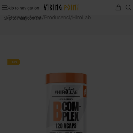
Skip to navigation
Strona główna
/
Producenci
/
HiroLab
Skip to main content
-15%