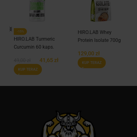
HIRO.LAB Whey
-15%
HIRO.LAB Turmeric
Protein Isolate 700g
Curcumin 60 kaps.
129,00
zł
41,65
zł
49,00
zł
KUP TERAZ
KUP TERAZ