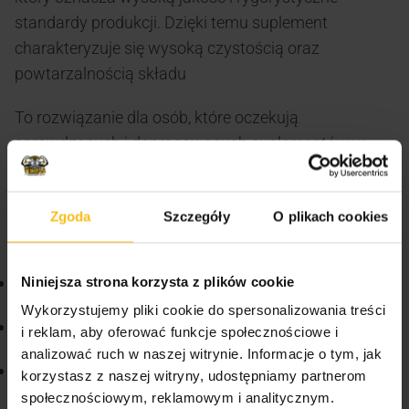
standardy produkcji. Dzięki temu suplement
charakteryzuje się wysoką czystością oraz
powtarzalnością składu
To rozwiązanie dla osób, które oczekują
sprawdzonych i dopracowanych suplementów w
codziennej suplementacji.
Dlaczego warto wybrać Hiro.Lab
Zgoda
Szczegóły
O plikach cookies
Glutamine?
wsparcie regeneracji po treningu
Niniejsza strona korzysta z plików cookie
Wykorzystujemy pliki cookie do spersonalizowania treści
pomoc w utrzymaniu wydolności organizmu
i reklam, aby oferować funkcje społecznościowe i
analizować ruch w naszej witrynie. Informacje o tym, jak
udział w produkcji glutationu – naturalnego
korzystasz z naszej witryny, udostępniamy partnerom
antyoksydantu
społecznościowym, reklamowym i analitycznym.