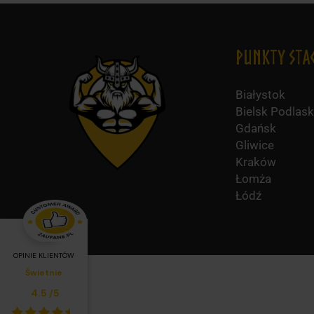
Punkty Sta
Białystok
Bielsk Podlask
Gdańsk
Gliwice
Kraków
Łomża
Łódź
OPINIE KLIENTÓW
Świetnie
Średnia ocena klientów:
4.5
/
5
Kup teraz i otrzymaj
28
pu