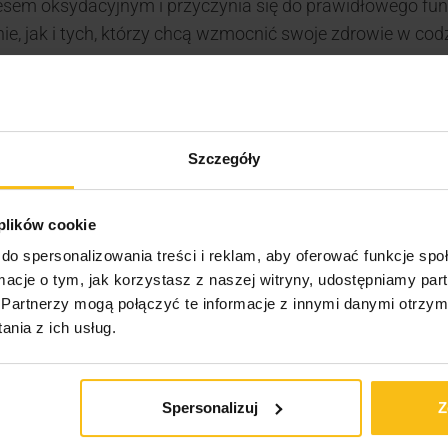
resem oksydacyjnym i przyczynia się do prawidłowego fu
e, jak i tych, którzy chcą wzmocnić swoje zdrowie w cod
TAMIN C 1000?
 zapewniając solidną dawkę wsparcia dla Twojego organ
Szczegóły
dpornościowego, szczególnie w okresach zwiększonego w
 plików cookie
do spersonalizowania treści i reklam, aby oferować funkcje sp
mina C pomaga chronić komórki przed szkodliwym dział
ormacje o tym, jak korzystasz z naszej witryny, udostępniamy p
Partnerzy mogą połączyć te informacje z innymi danymi otrzym
dnego dla zdrowych stawów, skóry i naczyń krwionośnych
nia z ich usług.
Spersonalizuj
Z
tację można dostosować do każdego stylu życia.
000?