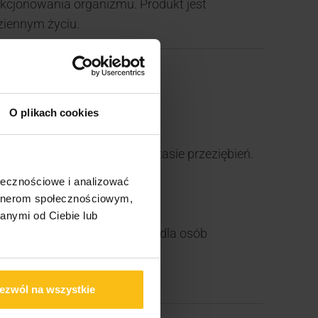
nkcjonowania organizmu. Produkt jest
ziennym życiu.
izmu.
O plikach cookies
ysiłku fizycznego lub w czasie przeziębień.
ołecznościowe i analizować
aniem wolnych rodników.
artnerom społecznościowym,
anymi od Ciebie lub
, co jest szczególnie ważne dla osób
ezwól na wszystkie