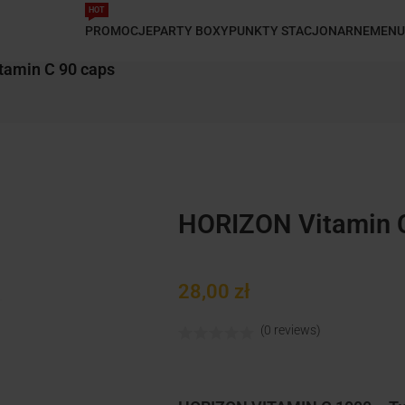
HOT
PROMOCJE
PARTY BOXY
PUNKTY STACJONARNE
MENU
amin C 90 caps
HORIZON Vitamin 
28,00
zł
(0 reviews)