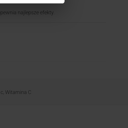
apewnia najlepsze efekty.
 c
,
Witamina C