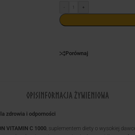
-
+
Porównaj
OPIS
INFORMACJA ŻYWIENIOWA
a zdrowia i odporności
N VITAMIN C 1000
, suplementem diety o wysokiej dawc