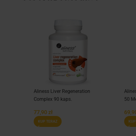
ndha
Aliness Liver Regeneration
Aline
kaps.
Complex 90 kaps.
50 Me
77,90
zł
69,9
KUP TERAZ
KUP