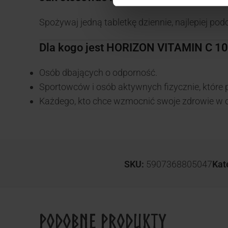
Spożywaj jedną tabletkę dziennie, najlepiej po
Dla kogo jest HORIZON VITAMIN C 1
Osób dbających o odporność.
Sportowców i osób aktywnych fizycznie, które 
Każdego, kto chce wzmocnić swoje zdrowie w o
SKU:
5907368805047
Kat
Podobne produkty