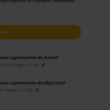
je wsparcie dla zdrowia i odporności
tów!
estaw suplementów dla Kobiet!
oman 4 caps. + 1 tab.
estaw suplementów dla Mężczyzn!
n 4 caps. + 1 tab.