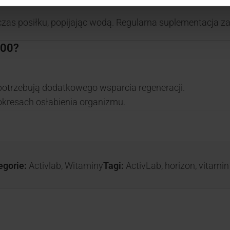
dczas posiłku, popijając wodą. Regularna suplementacja z
000?
potrzebują dodatkowego wsparcia regeneracji.
kresach osłabienia organizmu.
egorie:
Activlab
,
Witaminy
Tagi:
ActivLab
,
horizon
,
vitamin