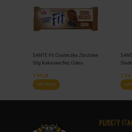
end
SANTE Fit Ciasteczka Zbożowe
SANT
50g Kakaowe Bez Cukru
Stud
1,99
zł
2,99
KUP TERAZ
KUP
Punkty Sta