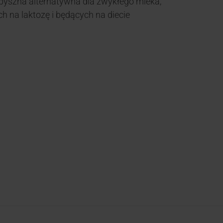
pyszna alternatywna dla zwykłego mleka,
h na laktozę i będących na diecie