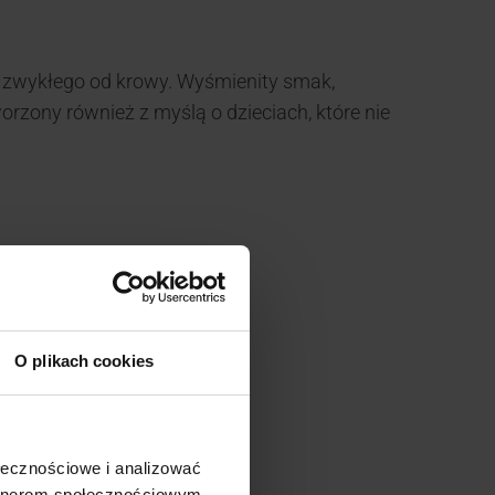
o zwykłego od krowy. Wyśmienity smak,
rzony również z myślą o dzieciach, które nie
O plikach cookies
ołecznościowe i analizować
artnerom społecznościowym,