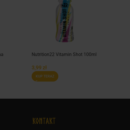
na
Nutrition22 Vitamin Shot 100ml
3,99
zł
KUP TERAZ
KONTAKT