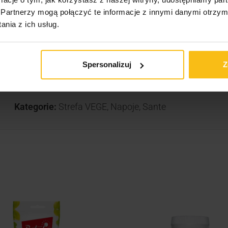
Partnerzy mogą połączyć te informacje z innymi danymi otrzym
nia z ich usług.
wych nasyconych
Spersonalizuj
Z
Kategorie:
Strefa VEGE
,
Napoje
,
Sante