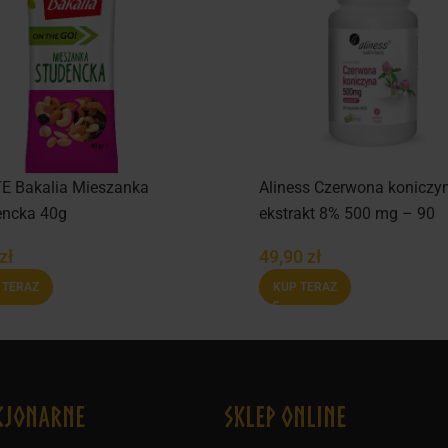
E Bakalia Mieszanka
Aliness Czerwona koniczy
encka 40g
ekstrakt 8% 500 mg – 90
kapsułek
zł
49,90
zł
 TERAZ
KUP TERAZ
cjonarne
Sklep online