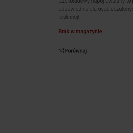
Czekoladowy napój owsiany to 
odpowiednia dla osób uczulonyc
roślinnej!
Brak w magazynie
Porównaj