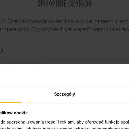
OPIS
OPINIE (0)
SKŁAD
pić? Czekoladowe mleko owsiane to super zamiennik teg
z minerałów. Czy można chcieć więcej? Napój został stwo
e?
, nie z koncentratów
a
e i obniżony ślad węglowy
Szczegóły
 plików cookie
do spersonalizowania treści i reklam, aby oferować funkcje sp
ormacje o tym, jak korzystasz z naszej witryny, udostępniamy p