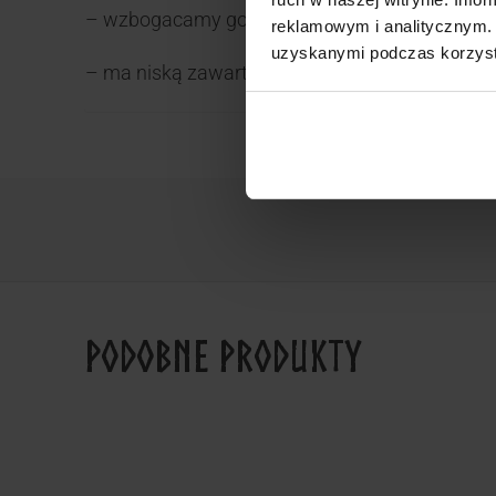
– wzbogacamy go witaminami: B6, B12, D i E
reklamowym i analitycznym. 
uzyskanymi podczas korzysta
– ma niską zawartość soli i kwasów tłuszczo
Podobne produkty