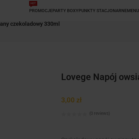
HOT
PROMOCJE
PARTY BOXY
PUNKTY STACJONARNE
MENU
iany czekoladowy 330ml
Lovege Napój owsi
3,00
zł
(0 reviews)