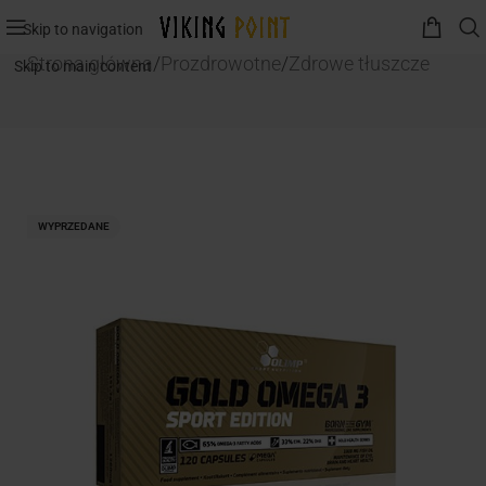
Skip to navigation
Strona główna
/
Prozdrowotne
/
Zdrowe tłuszcze
Skip to main content
WYPRZEDANE