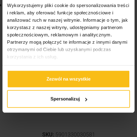
prostej i wygodnej suplementacji, dzięki łatwym do
Wykorzystujemy pliki cookie do spersonalizowania treści
i reklam, aby oferować funkcje społecznościowe i
połknięcia żelowym kapsułkom
analizować ruch w naszej witrynie. Informacje o tym, jak
Decydując się na suplementację
Olimp
Gold Omega
korzystasz z naszej witryny, udostępniamy partnerom
3 Sport Edition
należy pamiętać, aby produktu
społecznościowym, reklamowym i analitycznym.
marki
Olimp Sport Nutrition
nie traktować jako
Partnerzy mogą połączyć te informacje z innymi danymi
zamiennika zbilansowanej diety, a jedynie jako
otrzymanymi od Ciebie lub uzyskanymi podczas
wartościowy jej dodatek. Warto również zadbać o
korzystania z ich usług.
zróżnicowany sposób żywienia i zdrowy tryb życia.
Gold Omega-3® sport edition.
Zezwól na wszystkie
Suplement diety
zawierający kwasy tłuszczowe omega-3 w postaci
kapsułek miękkich.
Spersonalizuj
SKU:
5901330030581