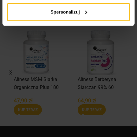
Podobne produkty
Spersonalizuj
Aliness MSM Siarka
Aliness Berberyna
Organiczna Plus 180
Siarczan 99% 60
tabl.
kaps.
47,90
zł
64,90
zł
KUP TERAZ
KUP TERAZ