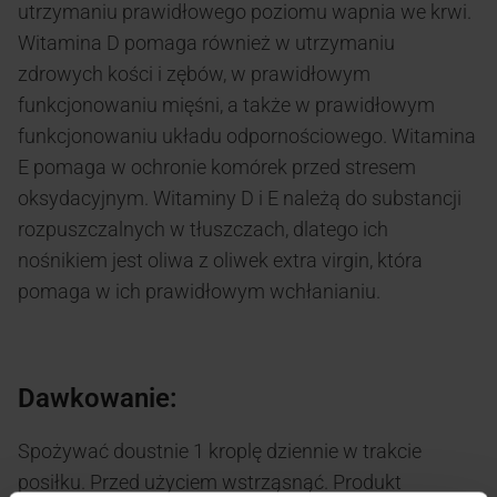
utrzymaniu prawidłowego poziomu wapnia we krwi.
Witamina D pomaga również w utrzymaniu
zdrowych kości i zębów, w prawidłowym
funkcjonowaniu mięśni, a także w prawidłowym
funkcjonowaniu układu odpornościowego. Witamina
E pomaga w ochronie komórek przed stresem
oksydacyjnym. Witaminy D i E należą do substancji
rozpuszczalnych w tłuszczach, dlatego ich
nośnikiem jest oliwa z oliwek extra virgin, która
pomaga w ich prawidłowym wchłanianiu.
Dawkowanie:
Spożywać doustnie 1 kroplę dziennie w trakcie
posiłku. Przed użyciem wstrząsnąć. Produkt