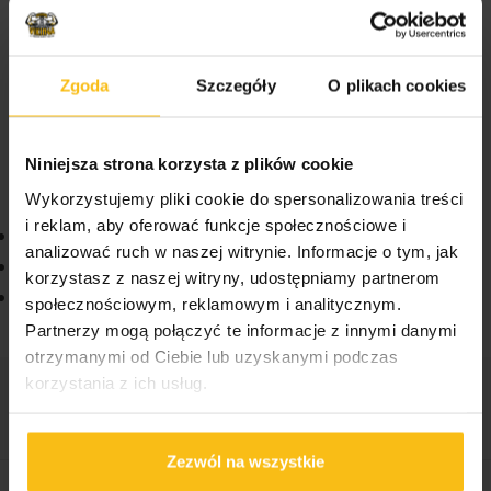
przeznaczony dla dzieci i młodzieży od 4 do 18 roku
życia. Zalecana porcja dzienna to 1 kropla.
Zgoda
Szczegóły
O plikach cookies
VIKINGU! Sprawdź także inne produkty dostępne na
Niniejsza strona korzysta z plików cookie
naszej stronie:
Wykorzystujemy pliki cookie do spersonalizowania treści
i reklam, aby oferować funkcje społecznościowe i
HIRO.LAB Carbo Boost 1000 g
analizować ruch w naszej witrynie. Informacje o tym, jak
Gainer Genius Nutrition iMass 2500 g
korzystasz z naszej witryny, udostępniamy partnerom
The Collagen Club Beauty Collagen
społecznościowym, reklamowym i analitycznym.
Partnerzy mogą połączyć te informacje z innymi danymi
otrzymanymi od Ciebie lub uzyskanymi podczas
korzystania z ich usług.
Kategorie:
PharmoVit
,
Dla dzieci
,
Witaminy
Zezwól na wszystkie