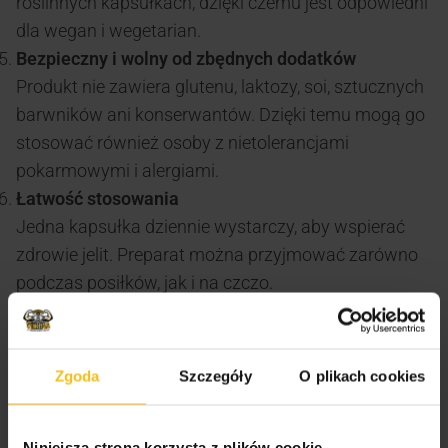
roślinnych kapsułkach, dzięki czemu jest odpowiedni
dla wegan i wegetarian.
Bezpieczny i wolny od zbędnych dodatków
Produkt nie zawiera glutenu, laktozy, soi, sztucznych
barwników ani konserwantów. Dzięki temu mogą go
stosować również osoby z nietolerancjami
pokarmowymi i alergiami.
Łatwość stosowania
Jedna kapsułka dziennie wystarczy, aby wspierać
zdrowie jelit. Preparat można przyjmować zarówno
podczas posiłków, jak i na czczo.
Korzyści ze stosowania ProbioBALANCE
STARTER
Zgoda
Szczegóły
O plikach cookies
1.
Wspomaga zdrowie jelit
Dzięki zawartości dobroczynnych bakterii
Niniejsza strona korzysta z plików cookie