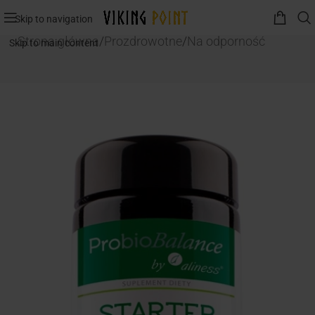
Skip to navigation
Strona główna
/
Prozdrowotne
/
Na odporność
Skip to main content