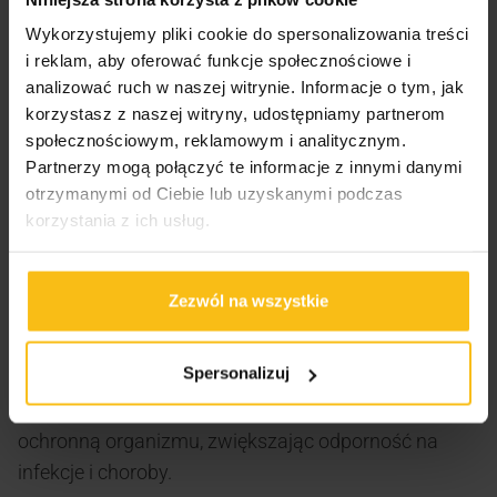
probiotycznych suplement wspiera prawidłowe
Wykorzystujemy pliki cookie do spersonalizowania treści
funkcjonowanie jelit, pomagając utrzymać ich
i reklam, aby oferować funkcje społecznościowe i
zdrowie i równowagę mikroflory.
analizować ruch w naszej witrynie. Informacje o tym, jak
korzystasz z naszej witryny, udostępniamy partnerom
2.
Poprawia trawienie
społecznościowym, reklamowym i analitycznym.
Partnerzy mogą połączyć te informacje z innymi danymi
Bakterie probiotyczne zawarte w preparacie
otrzymanymi od Ciebie lub uzyskanymi podczas
ułatwiają procesy trawienia, pomagają w lepszym
korzystania z ich usług.
wchłanianiu składników odżywczych oraz łagodzą
objawy takie jak wzdęcia, biegunki czy zaparcia.
Zezwól na wszystkie
3.
Wspiera odporność
Spersonalizuj
80% odporności pochodzi z jelit. Regularna
suplementacja ProbioBALANCE wzmacnia barierę
ochronną organizmu, zwiększając odporność na
infekcje i choroby.