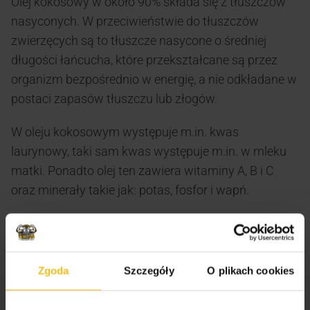
Olej kokosowy w około 90% składa się z tłuszczów
nasyconych. W przeciwieństwie do tłuszczów
zwierzęcych są to tłuszcze nasycone o średniej
długości łańcucha, które przekształcane są przez
organizm bezpośrednio w energię, a nie odkładane w
postaci zapasów tłuszczu lub złogów.
W oleju kokosowym występuje m.in. kwas
laurynowy, taki sam kwas występuje m.in. w mleku
matki. Ponadto olej ten zawiera witaminy A, B i C
oraz minerały takie jak: potas, fosfor i wapń.
Zgoda
Szczegóły
O plikach cookies
SKU:
5902444704177