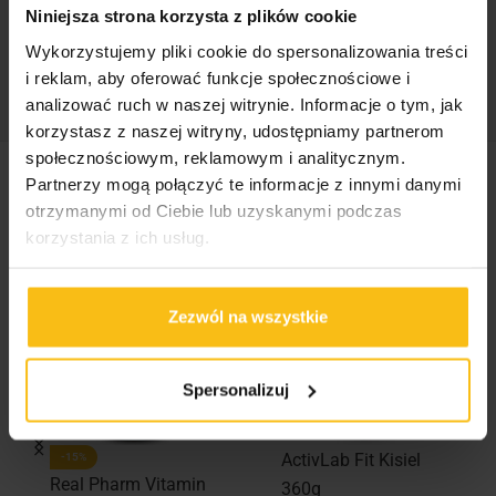
Niniejsza strona korzysta z plików cookie
Kategorie:
Oleje
,
Real Pharm
,
Żywność
Wykorzystujemy pliki cookie do spersonalizowania treści
Tagi:
Kokos
,
Olej
,
OlejKokosowy
,
RealFoods
,
i reklam, aby oferować funkcje społecznościowe i
RealPharm
analizować ruch w naszej witrynie. Informacje o tym, jak
korzystasz z naszej witryny, udostępniamy partnerom
społecznościowym, reklamowym i analitycznym.
Partnerzy mogą połączyć te informacje z innymi danymi
Podobne produkty
otrzymanymi od Ciebie lub uzyskanymi podczas
korzystania z ich usług.
Zezwól na wszystkie
Spersonalizuj
ActivLab Fit Kisiel
-15%
Real Pharm Vitamin
360g