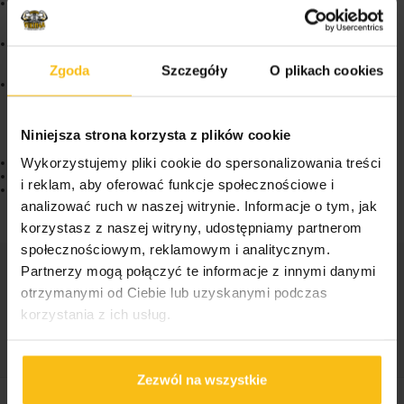
Udział w tworzeniu nowych komórek:
Siarka zawarta w
suplemencie odgrywa rolę w procesie tworzenia nowych komórek,
co jest kluczowe dla regeneracji tkanek.
Wspomaganie detoksykacji:
Wspiera naturalne procesy
detoksykacyjne organizmu, co może być istotne dla utrzymania
Zgoda
Szczegóły
O plikach cookies
ogólnego zdrowia.
Uzupełnienie diety w siarkę:
Suplementacja stanowi efektywne
uzupełnienie diety w siarkę, minerał istotny dla wielu procesów
metabolicznych.
VIKINGU! Zobacz także:
Niniejsza strona korzysta z plików cookie
Wykorzystujemy pliki cookie do spersonalizowania treści
Proactive MSM 300g bezsmakowy
IHS Iron Flex 450g
i reklam, aby oferować funkcje społecznościowe i
Activlab Flex Xtra 400g
analizować ruch w naszej witrynie. Informacje o tym, jak
korzystasz z naszej witryny, udostępniamy partnerom
społecznościowym, reklamowym i analitycznym.
Partnerzy mogą połączyć te informacje z innymi danymi
Kategorie:
OUTLET
,
Dla zdrowia
,
Ochrona stawów
,
otrzymanymi od Ciebie lub uzyskanymi podczas
Real Pharm
korzystania z ich usług.
Tagi:
MSM
,
Siarka
,
Stawy
Zezwól na wszystkie