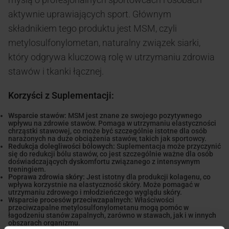
aktywnie uprawiających sport. Głównym
składnikiem tego produktu jest MSM, czyli
metylosulfonylometan, naturalny związek siarki,
który odgrywa kluczową rolę w utrzymaniu zdrowia
stawów i tkanki łącznej.
Korzyści z Suplementacji:
Wsparcie stawów:
MSM jest znane ze swojego pozytywnego
wpływu na zdrowie stawów. Pomaga w utrzymaniu elastyczności
chrząstki stawowej, co może być szczególnie istotne dla osób
narażonych na duże obciążenia stawów, takich jak sportowcy.
Redukcja dolegliwości bólowych:
Suplementacja może przyczynić
się do redukcji bólu stawów, co jest szczególnie ważne dla osób
doświadczających dyskomfortu związanego z intensywnym
treningiem.
Poprawa zdrowia skóry:
Jest istotny dla produkcji kolagenu, co
wpływa korzystnie na elastyczność skóry. Może pomagać w
utrzymaniu zdrowego i młodzieńczego wyglądu skóry.
Wsparcie procesów przeciwzapalnych:
Właściwości
przeciwzapalne metylosulfonylometanu mogą pomóc w
łagodzeniu stanów zapalnych, zarówno w stawach, jak i w innych
obszarach organizmu.