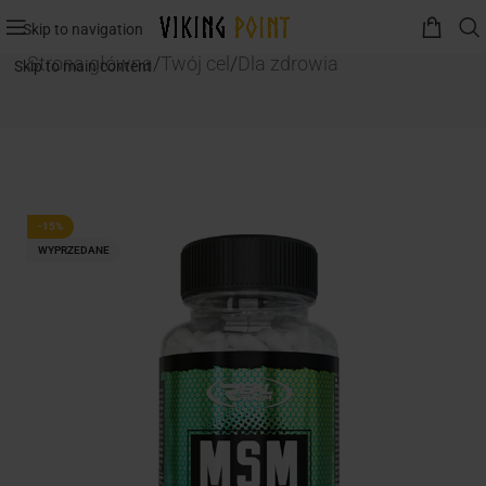
Skip to navigation
Strona główna
/
Twój cel
/
Dla zdrowia
Skip to main content
-15%
WYPRZEDANE