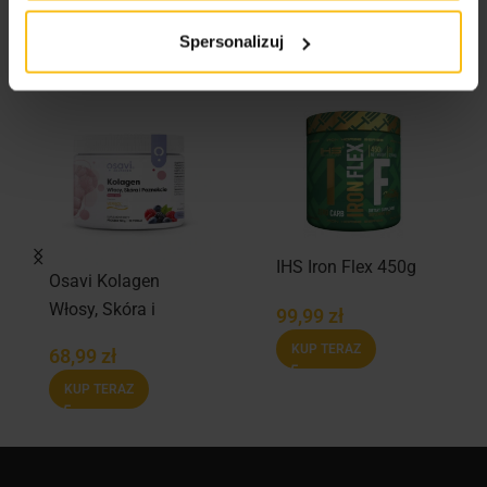
Podobne produkty
Spersonalizuj
IHS Iron Flex 450g
Osavi Kolagen
Włosy, Skóra i
99,99
zł
Paznokcie – 30
KUP TERAZ
68,99
zł
porcji
KUP TERAZ