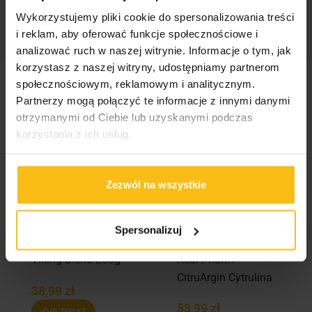
Tagi:
Almond
,
Mąka
,
Migdał
,
RealFoods
,
Wykorzystujemy pliki cookie do spersonalizowania treści
RealPharm
i reklam, aby oferować funkcje społecznościowe i
analizować ruch w naszej witrynie. Informacje o tym, jak
korzystasz z naszej witryny, udostępniamy partnerom
społecznościowym, reklamowym i analitycznym.
Podobne produkty
Partnerzy mogą połączyć te informacje z innymi danymi
otrzymanymi od Ciebie lub uzyskanymi podczas
korzystania z ich usług.
Zezwól na wszystkie
Spersonalizuj
Viking Blend 250g
Real Pharm
CitruArgin Cytrulina
38,99
zł
+ Arginina 300g
53,99
zł