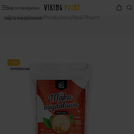
Skip to navigation
Strona główna
/
Producenci
/
Real Pharm
Skip to main content
-15%
WYPRZEDANE