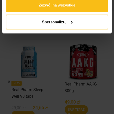
Zezwól na wszystkie
Spersonalizuj
Podobne produkty
Real Pharm AAKG
-15%
Real Pharm Sleep
300g
Well 90 tabs.
49,00
zł
24,65
zł
29,00
zł
KUP TERAZ