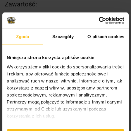
Zawartość:
Opakowanie zawiera 1 kg orzechów
ziemnych smażonych solonych.
Zgoda
Szczegóły
O plikach cookies
Sposób przechowywania:
Przechowywać w suchym i chłodnym miejscu,
Niniejsza strona korzysta z plików cookie
niedostępnym dla dzieci.
Wykorzystujemy pliki cookie do spersonalizowania treści
i reklam, aby oferować funkcje społecznościowe i
analizować ruch w naszej witrynie. Informacje o tym, jak
korzystasz z naszej witryny, udostępniamy partnerom
społecznościowym, reklamowym i analitycznym.
Partnerzy mogą połączyć te informacje z innymi danymi
otrzymanymi od Ciebie lub uzyskanymi podczas
Kategorie:
Real Pharm
,
Zdrowa żywność
,
korzystania z ich usług.
Żywność
Tagi:
Orzechy
,
RealFoods
,
RealPharm