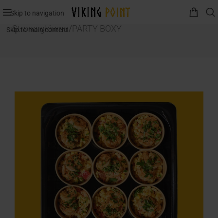
Skip to navigation
Strona główna
/
PARTY BOXY
Skip to main content