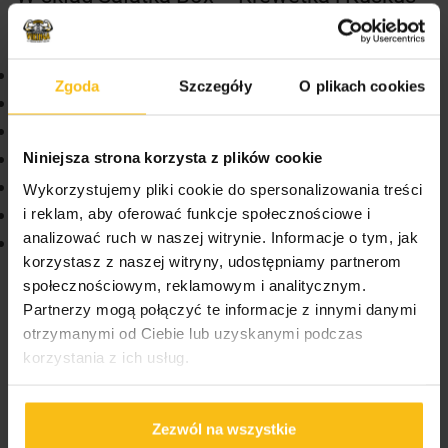
wchodzą:
12 porcji sałatki z kuskusem perłowym
,
Zgoda
Szczegóły
O plikach cookies
marynowane krewetki,
czerwona papryka,
seler naciowy,
Niniejsza strona korzysta z plików cookie
kukurydza,
Wykorzystujemy pliki cookie do spersonalizowania treści
kremowy dressing z delikatną nutą srirachy,
i reklam, aby oferować funkcje społecznościowe i
analizować ruch w naszej witrynie. Informacje o tym, jak
świeża natka pietruszki.
korzystasz z naszej witryny, udostępniamy partnerom
Idealna propozycja na każdą okazję
społecznościowym, reklamowym i analitycznym.
Partnerzy mogą połączyć te informacje z innymi danymi
Sałatka Box – Krewetka i Kuskus to gotowy zestaw,
otrzymanymi od Ciebie lub uzyskanymi podczas
który doskonale sprawdzi się jako lekka przekąska
korzystania z ich usług.
na imprezy, spotkania firmowe, rodzinne
uroczystości oraz eventy. Indywidualne porcje
ułatwiają serwowanie, a świeże składniki i
Zezwól na wszystkie