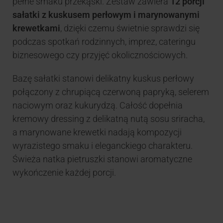
pełne smaku przekąski. Zestaw zawiera
12 porcji
sałatki z kuskusem perłowym i marynowanymi
krewetkami
, dzięki czemu świetnie sprawdzi się
podczas spotkań rodzinnych, imprez, cateringu
biznesowego czy przyjęć okolicznościowych.
Bazę sałatki stanowi delikatny kuskus perłowy
połączony z chrupiącą czerwoną papryką, selerem
naciowym oraz kukurydzą. Całość dopełnia
kremowy dressing z delikatną nutą sosu sriracha,
a marynowane krewetki nadają kompozycji
wyrazistego smaku i eleganckiego charakteru.
Świeża natka pietruszki stanowi aromatyczne
wykończenie każdej porcji.