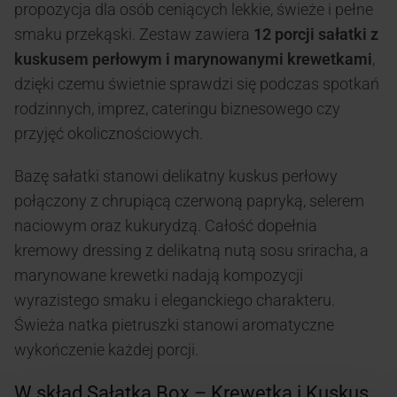
propozycja dla osób ceniących lekkie, świeże i pełne
smaku przekąski. Zestaw zawiera
12 porcji sałatki z
kuskusem perłowym i marynowanymi krewetkami
,
dzięki czemu świetnie sprawdzi się podczas spotkań
rodzinnych, imprez, cateringu biznesowego czy
przyjęć okolicznościowych.
Bazę sałatki stanowi delikatny kuskus perłowy
połączony z chrupiącą czerwoną papryką, selerem
naciowym oraz kukurydzą. Całość dopełnia
kremowy dressing z delikatną nutą sosu sriracha, a
marynowane krewetki nadają kompozycji
wyrazistego smaku i eleganckiego charakteru.
Świeża natka pietruszki stanowi aromatyczne
wykończenie każdej porcji.
W skład Sałatka Box – Krewetka i Kuskus