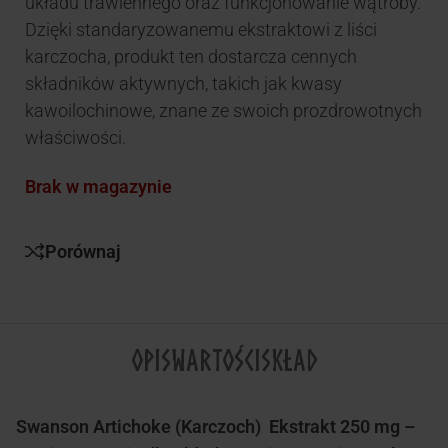
układu trawiennego oraz funkcjonowanie wątroby.
Dzięki standaryzowanemu ekstraktowi z liści
karczocha, produkt ten dostarcza cennych
składników aktywnych, takich jak kwasy
kawoilochinowe, znane ze swoich prozdrowotnych
właściwości.
Brak w magazynie
Porównaj
OPIS
WARTOŚCI
SKŁAD
Swanson Artichoke (Karczoch) Ekstrakt 250 mg –