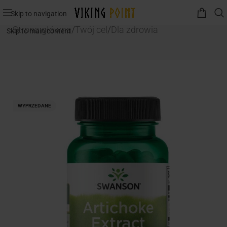
Skip to navigation
Strona główna
/
Twój cel
/
Dla zdrowia
Skip to main content
WYPRZEDANE