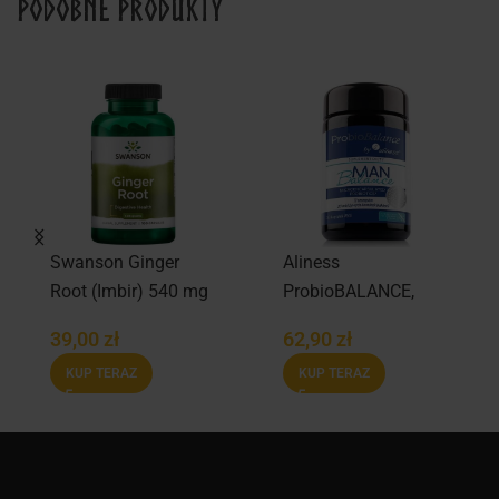
Podobne produkty
Swanson Ginger
Aliness
Root (Imbir) 540 mg
ProbioBALANCE,
Probiotyk Man
39,00
zł
62,90
zł
Balance 20 mld. –
KUP TERAZ
KUP TERAZ
30 vege caps.