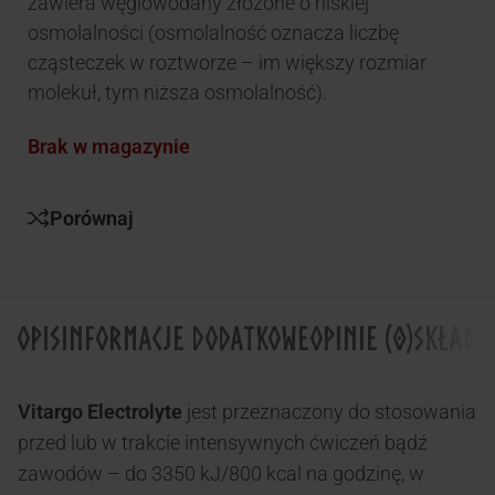
zawiera węglowodany złożone o niskiej
osmolalności (osmolalność oznacza liczbę
cząsteczek w roztworze – im większy rozmiar
molekuł, tym niższa osmolalność).
Brak w magazynie
Porównaj
OPIS
INFORMACJE DODATKOWE
OPINIE (0)
SKŁADN
Vitargo Electrolyte
jest przeznaczony do stosowania
przed lub w trakcie intensywnych ćwiczeń bądź
zawodów – do 3350 kJ/800 kcal na godzinę, w