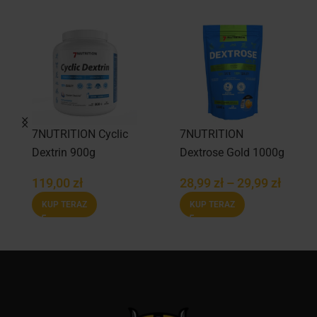
7NUTRITION Cyclic
7NUTRITION
Dextrin 900g
Dextrose Gold 1000g
119,00
zł
28,99
zł
–
29,99
zł
KUP TERAZ
KUP TERAZ