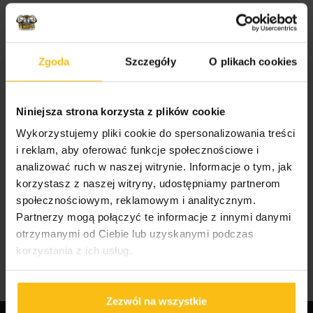
Zgoda
Szczegóły
O plikach cookies
STREFA WIEDZY
Niniejsza strona korzysta z plików cookie
Wykorzystujemy pliki cookie do spersonalizowania treści
i reklam, aby oferować funkcje społecznościowe i
Odżywki, witaminy i minerały dla sportowców i
analizować ruch w naszej witrynie. Informacje o tym, jak
amatorów
korzystasz z naszej witryny, udostępniamy partnerom
Suplementy dla mężczyzn i kobiet
społecznościowym, reklamowym i analitycznym.
Jak wybrać odpowiednie odżywki dla
Partnerzy mogą połączyć te informacje z innymi danymi
otrzymanymi od Ciebie lub uzyskanymi podczas
sportowców?
korzystania z ich usług.
Najlepsze suplementy dla sportowców
Zezwól na wszystkie