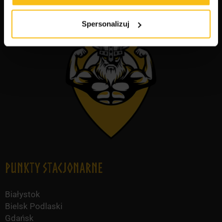
Spersonalizuj
Punkty Stacjonarne
Białystok
Bielsk Podlaski
Gdańsk