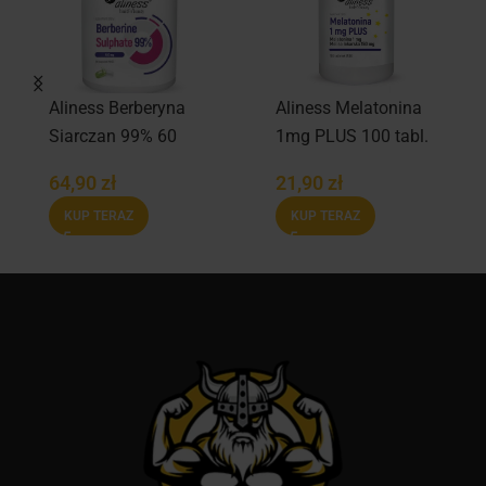
Aliness Berberyna
Aliness Melatonina
Siarczan 99% 60
1mg PLUS 100 tabl.
kaps.
64,90
zł
21,90
zł
KUP TERAZ
KUP TERAZ