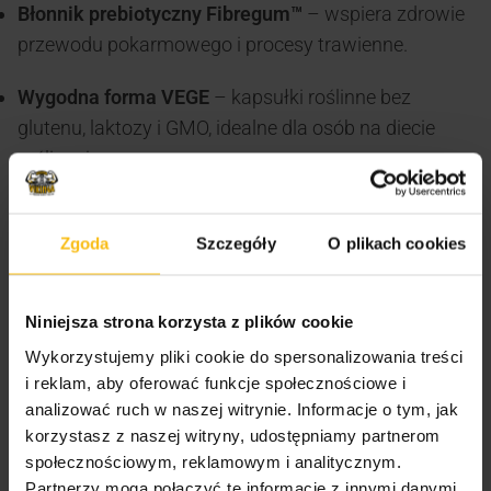
Błonnik prebiotyczny Fibregum™
– wspiera zdrowie
przewodu pokarmowego i procesy trawienne.
Wygodna forma VEGE
– kapsułki roślinne bez
glutenu, laktozy i GMO, idealne dla osób na diecie
roślinnej.
Korzyści zdrowotne
Zgoda
Szczegóły
O plikach cookies
✔️
Łagodzenie dolegliwości trawiennych
– pomaga
zmniejszyć uczucie ciężkości po posiłku czy
Niniejsza strona korzysta z plików cookie
wzdęcia.
Wykorzystujemy pliki cookie do spersonalizowania treści
✔️
Kompleksowe trawienie składników odżywczych
i reklam, aby oferować funkcje społecznościowe i
– dzięki amylazie, proteazie, lipazie, celulazie i
analizować ruch w naszej witrynie. Informacje o tym, jak
laktazie enzymy wspierają rozkład węglowodanów,
korzystasz z naszej witryny, udostępniamy partnerom
białek, tłuszczów i laktozy.
społecznościowym, reklamowym i analitycznym.
✔️
Wsparcie dla mikroflory jelitowej
– probiotyk i
Partnerzy mogą połączyć te informacje z innymi danymi