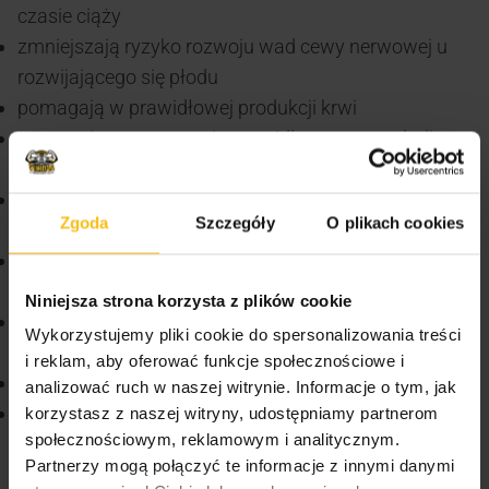
czasie ciąży
zmniejszają ryzyko rozwoju wad cewy nerwowej u
rozwijającego się płodu
pomagają w prawidłowej produkcji krwi
pomagają w utrzymaniu prawidłowego metabolizmu
homocysteiny
pomagają w utrzymaniu prawidłowych funkcji
Zgoda
Szczegóły
O plikach cookies
psychologicznych
przyczyniają się do zmniejszenia uczucia zmęczenia
i znużenia
Niniejsza strona korzysta z plików cookie
pomagają w prawidłowym funkcjonowaniu układu
Wykorzystujemy pliki cookie do spersonalizowania treści
odpornościowego
i reklam, aby oferować funkcje społecznościowe i
biorą udział w procesie podziału komórek
analizować ruch w naszej witrynie. Informacje o tym, jak
pomagają w prawidłowej syntezie aminokwasów
korzystasz z naszej witryny, udostępniamy partnerom
społecznościowym, reklamowym i analitycznym.
CIĄŻA/LAKTACJA
Partnerzy mogą połączyć te informacje z innymi danymi