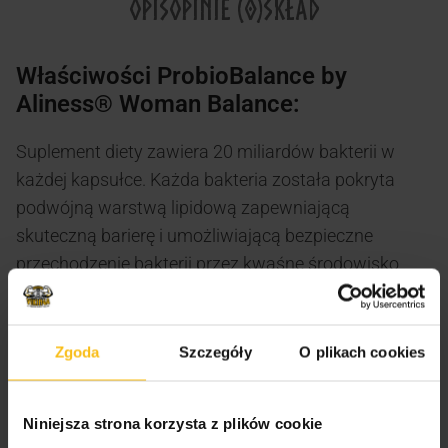
OPIS
OPINIE (0)
SKŁAD
Właściwości ProbioBalance by
Aliness® Woman Balance:
Suplement diety zawiera 20 miliardów bakterii w
każdej kapsułce. Każda bakteria została pokryta
podwójną warstwą lipidową zapewniającą
skuteczną barierę i umożliwiającą bezpieczne
przechodzenie bakterii przez kwaśne środowisko
żołądka, aby dotrzeć do jelit w stanie nienaruszonym,
gdzie ma wykazywać swoją aktywność biologiczną.
Zgoda
Szczegóły
O plikach cookies
Dawkowanie:
Niniejsza strona korzysta z plików cookie