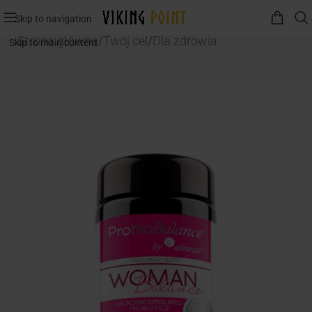
Skip to navigation
Strona główna
/
Twój cel
/
Dla zdrowia
Skip to main content