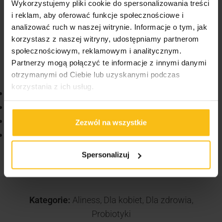
Wykorzystujemy pliki cookie do spersonalizowania treści
1-2 kapsułki dziennie podczas posiłku.
i reklam, aby oferować funkcje społecznościowe i
analizować ruch w naszej witrynie. Informacje o tym, jak
korzystasz z naszej witryny, udostępniamy partnerom
społecznościowym, reklamowym i analitycznym.
VIKINGU! Sprawdź również inne produkty dostępne
Partnerzy mogą połączyć te informacje z innymi danymi
na naszej stronie!
otrzymanymi od Ciebie lub uzyskanymi podczas
korzystania z ich usług.
HIRO.LAB Collagen – Kolagen 120 caps.
Aliness Biotyna 2500 mcg, 120 tabl.
Aliness Bacopa Monnieri Ekstrakt 50% 100 kaps.
Zezwól na wszystkie
HIRO.LAB Collagen + HIRO.LAB Biotyna + Pillbox
Viking Point różowy
Spersonalizuj
Kategorie:
Aliness
,
Dla kobiet
,
Dla zdrowia
,
Probiotyki