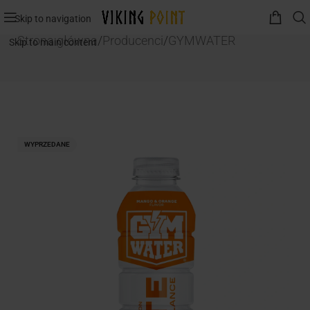
Skip to navigation
Strona główna
/
Producenci
/
GYMWATER
Skip to main content
WYPRZEDANE