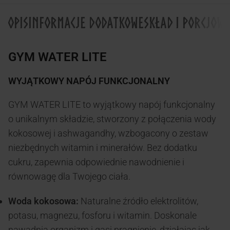
OPIS
INFORMACJE DODATKOWE
SKŁAD I PORCJOW
GYM WATER LITE
WYJĄTKOWY NAPÓJ FUNKCJONALNY
GYM WATER LITE to wyjątkowy napój funkcjonalny
o unikalnym składzie, stworzony z połączenia wody
kokosowej i ashwagandhy, wzbogacony o zestaw
niezbędnych witamin i minerałów. Bez dodatku
cukru, zapewnia odpowiednie nawodnienie i
równowagę dla Twojego ciała.
Woda kokosowa:
Naturalne źródło elektrolitów,
potasu, magnezu, fosforu i witamin. Doskonale
nawadnia organizm i gasi pragnienie, działając jak