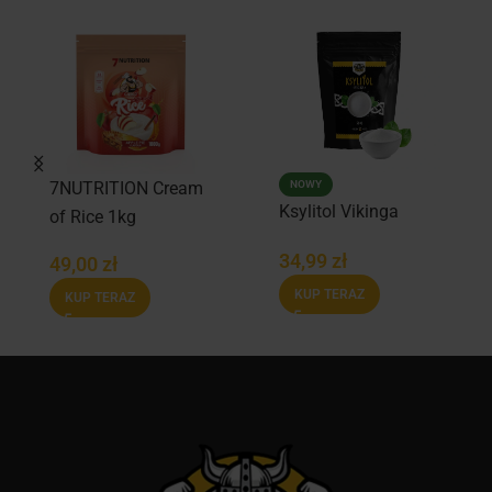
NOWY
7NUTRITION Cream
Ksylitol Vikinga
of Rice 1kg
34,99
zł
49,00
zł
KUP TERAZ
KUP TERAZ