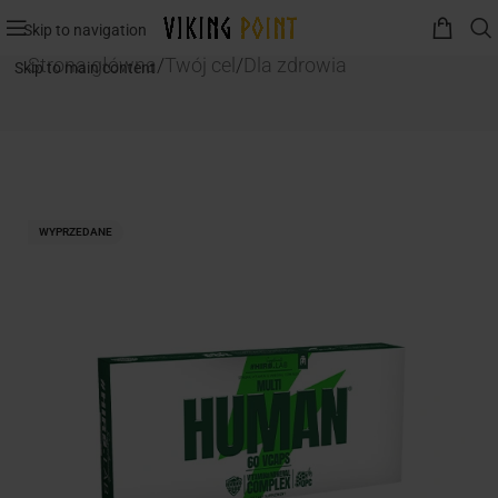
Skip to navigation
Strona główna
/
Twój cel
/
Dla zdrowia
Skip to main content
WYPRZEDANE