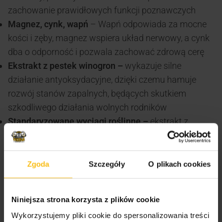
zachowanie prawidłowych funkcji poznawczych
Magnez, cynk, wapń
– Wapń odpowiada za mocne
kości i zęby, magnez wspiera układ nerwowy, a cynk
dba o odporność i pozwala zachować zdrową cerę
Ekstrakt z pestek winogron –
wykazuje silne
działanie antyoksydacyjne, dzięki czemu hamuje
rozwój stanów zapalnych, będących skutkiem
szkodliwego działania wolnych rodników
Standaryzowane wyciągi roślinne –
ekstrakt z
gorzkiej pomarańczy i liści karczocha, wspierające
działanie układu trawiennego i poprawiają procesy
trawienne. Z kolei wyciągi z ziela pokrzywy i pestek
Zgoda
Szczegóły
O plikach cookies
dyni wpływają pozytywnie na działanie układu
moczowego, a ekstrakt z zielonej herbaty reguluje
Niniejsza strona korzysta z plików cookie
pracę naczyń krwionośnych
Wykorzystujemy pliki cookie do spersonalizowania treści
Zalecane spożycie: