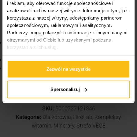
i reklam, aby oferować funkcje społecznościowe i
analizować ruch w naszej witrynie. Informacje o tym, jak
Spożywać 2 kapsułki dziennie, najlepiej po posiłku.
korzystasz z naszej witryny, udostępniamy partnerom
społecznościowym, reklamowym i analitycznym.
VIKINGU! Zobacz również:
Partnerzy mogą połączyć te informacje z innymi danymi
otrzymanymi od Ciebie lub uzyskanymi podczas
Nutrition22 Yakuza Pre-Workout Shot 100 ml
korzystania z ich usług.
Owoce cytrusowe
Nutrition22 Feral Pre-Workout Shot Exotic 100ml
Nutrition22 Golem Pump pre-Workout Cherry-
Zezwól na wszystkie
Orange 80ml
Spersonalizuj
SKU:
5060727121346
Kategorie:
Dla zdrowia
,
HiroLab
,
Kompleksy
witamin
,
Minerały
,
Strefa VEGE