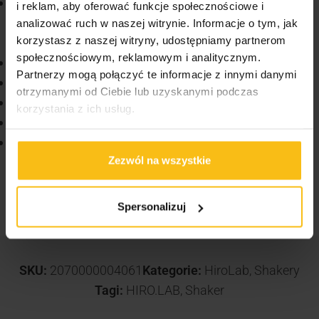
Materiał, z którego wykonany jest szejker nie zawiera
i reklam, aby oferować funkcje społecznościowe i
BPA co jest potwierdzone odpowiednimi testami w
analizować ruch w naszej witrynie. Informacje o tym, jak
korzystasz z naszej witryny, udostępniamy partnerom
certyfikowanym ośrodku TÜV Rheinland
społecznościowym, reklamowym i analitycznym.
Pojemny, lekki shaker na trening i siłownię
Partnerzy mogą połączyć te informacje z innymi danymi
Nie przejmuje zapachu przechowywanych płynów
otrzymanymi od Ciebie lub uzyskanymi podczas
Wysokiej jakości nadruk
korzystania z ich usług.
Wygodny otwór do picia
Pojemnik na suplementy i dodatkowe porcje
Zezwól na wszystkie
odżywki, umieszczony w wygodnym miejscu
Spersonalizuj
SKU:
2070000004061
Kategorie:
HiroLab
,
Shakery
Tagi:
HIRO.LAB
,
Shaker