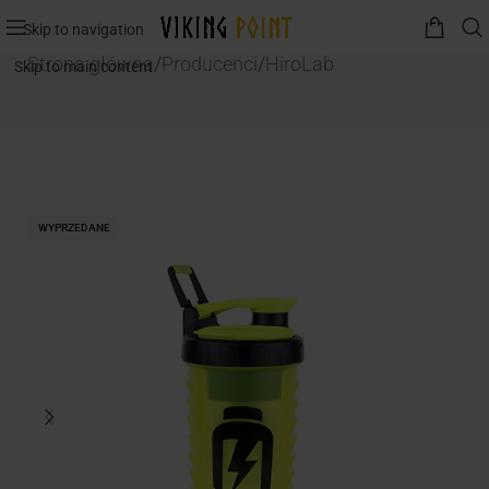
Skip to navigation
Strona główna
/
Producenci
/
HiroLab
Skip to main content
WYPRZEDANE