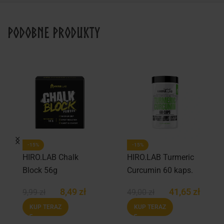
Podobne produkty
-15%
-15%
HIRO.LAB Chalk
HIRO.LAB Turmeric
Block 56g
Curcumin 60 kaps.
8,49
zł
41,65
zł
9,99
zł
49,00
zł
KUP TERAZ
KUP TERAZ