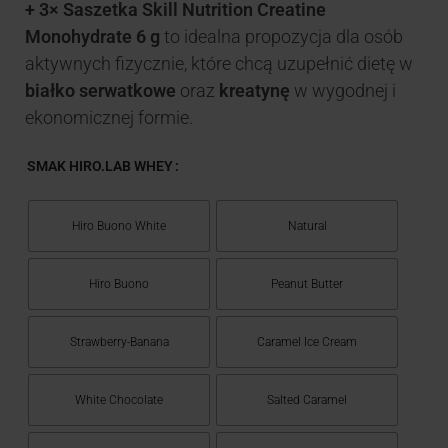
+ 3× Saszetka Skill Nutrition Creatine
Monohydrate 6 g
to idealna propozycja dla osób
aktywnych fizycznie, które chcą uzupełnić dietę w
białko serwatkowe
oraz
kreatynę
w wygodnej i
ekonomicznej formie.
SMAK HIRO.LAB WHEY
Hiro Buono White
Natural
Hiro Buono
Peanut Butter
Strawberry-Banana
Caramel Ice Cream
White Chocolate
Salted Caramel