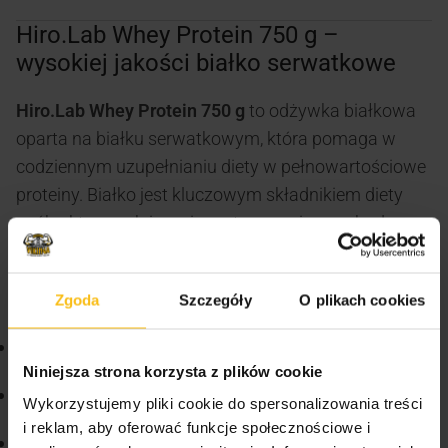
Hiro.Lab Whey Protein 750 g –
wysokiej jakości białko serwatkowe
Hiro.Lab
Whey Protein 750 g
to odżywka białkowa
oparta na białku serwatkowym, która pomaga w
codziennym uzupełnianiu diety w pełnowartościowe
proteiny. Białko jest kluczowym składnikiem diety
osób aktywnych i wspiera utrzymanie oraz budowę
masy mięśniowej.
Produkt charakteryzuje się:
Zgoda
Szczegóły
O plikach cookies
dobrą rozpuszczalnością
Niniejsza strona korzysta z plików cookie
wygodną formą proszku
Wykorzystujemy pliki cookie do spersonalizowania treści
i reklam, aby oferować funkcje społecznościowe i
uniwersalnym zastosowaniem – po treningu lub w