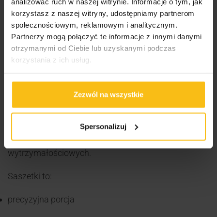
analizować ruch w naszej witrynie. Informacje o tym, jak
ciągu dnia
korzystasz z naszej witryny, udostępniamy partnerom
społecznościowym, reklamowym i analitycznym.
Skill Nutrition Creatine Monohydrate –
Partnerzy mogą połączyć te informacje z innymi danymi
wygodna forma kreatyny
otrzymanymi od Ciebie lub uzyskanymi podczas
korzystania z ich usług.
W zestawie znajdują się
3 saszetki Creatine
Monohydrate po 6 g
od
Skill Nutrition
, co pozwala
Zezwól na wszystkie
na wygodne porcjowanie i łatwe zabranie
suplementu w podróż lub na trening. Kreatyna to
jeden z najczęściej wybieranych suplementów wśród
Spersonalizuj
osób trenujących, szczególnie w sportach siłowych i
wytrzymałościowych.
Saszetki to:
precyzyjna porcja