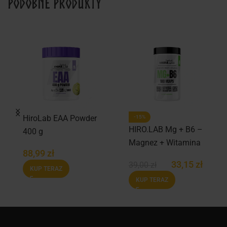
Podobne produkty
HiroLab EAA Powder
-15%
HIRO.LAB Mg + B6 –
400 g
Magnez + Witamina
88,99
zł
B6 100 vcaps.
33,15
zł
39,00
zł
KUP TERAZ
KUP TERAZ