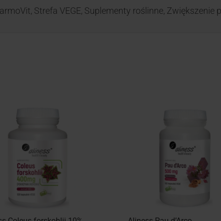
armoVit
,
Strefa VEGE
,
Suplementy roślinne
,
Zwiększenie p
ss Coleus forskohlii 10%
Aliness Pau d’Arco