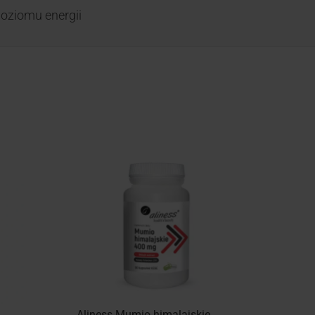
oziomu energii
Aliness Mumio himalajskie