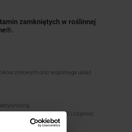
amin zamkniętych w roślinnej
ne®.
adników ziołowych oraz wspomaga układ
reaktywnością
że pomaga zachować witalność i czujność.