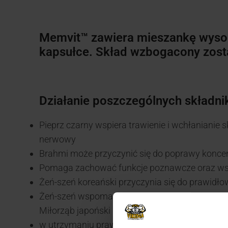
Memvit™ zawiera mieszankę wysok
kapsułce. Skład wzbogacony zosta
Działanie poszczególnych składni
Pieprz czarny wspiera trawienie i wchłaniani
nerwowy
Brahmi może przyczynić się do poprawy koncent
Pomaga zachować funkcje poznawcze oraz wsp
Żeń-szeń koreański przyczynia się do prawidło
Żeń-szeń wspomaga zdolności fizyczne i umysło
Miłorząb japoński pomaga
w utrzymaniu prawidłowych funkcji poznawczy