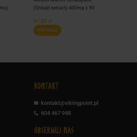
cho)
(Shilajit extract) 400mg x 90
Vege caps.
47,90
zł
KUP TERAZ
KONTAKT
kontakt@vikingpoint.pl
604 467 948
obserwuj nas