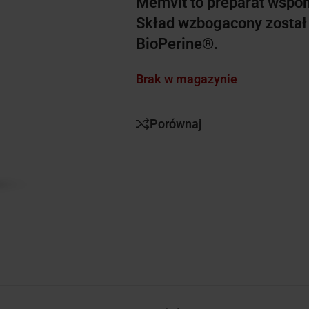
Memvit to preparat wspom
Skład wzbogacony został
BioPerine®.
Brak w magazynie
Porównaj