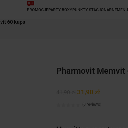
HOT
PROMOCJE
PARTY BOXY
PUNKTY STACJONARNE
MENU
it 60 kaps
Pharmovit Memvit 
31,90
zł
41,90
zł
(0 reviews)