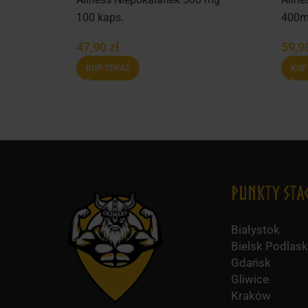
100 kaps.
400m
ps –
kaps.
47,90
zł
59,9
KUP TERAZ
KUP
Punkty Sta
Białystok
Bielsk Podlask
Gdańsk
Gliwice
Kraków