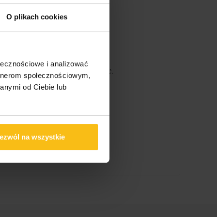
O plikach cookies
ołecznościowe i analizować
wać nie dłużej niż 3 miesiące.
artnerom społecznościowym,
anymi od Ciebie lub
ezwól na wszystkie