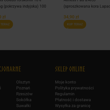
g (pokrzywa indyjska) 100
(sproszkowana kora Lapa
500 mg 100 kaps.
0
zł
34,90
zł
 TERAZ
KUP TERAZ
cjonarne
Sklep online
Olsztyn
Moje konto
i
Poznań
Polityka prywatności
Rzeszów
Regulamin
Sokółka
Płatność i dostawa
Suwałki
Wysyłka za granicę