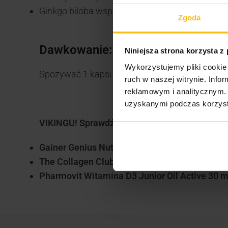
Ginkgo biloba wspiera krążenie obwodowe or
Zgoda
Dawkowanie:
Niniejsza strona korzysta z
Wykorzystujemy pliki cookie 
Spożywać 1 kapsułkę 2 razy dziennie. Popić wod
ruch w naszej witrynie. Inf
reklamowym i analitycznym. 
uzyskanymi podczas korzysta
VIKINGU! Sprawdź także inne produkty dostępn
Gainer Genius Nutrition iMass 2500 g
The Collagen Club Classic Collagen
Pharmovit Witamina D3 Junior Oil Active 30 m