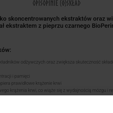
OPIS
OPINIE (0)
SKŁAD
o skoncentrowanych ekstraktów oraz wit
ł ekstraktem z pieprzu czarnego BioPeri
ków:
e składników odżywczych oraz zwiększa skuteczność skł
racji i pamięci
iera prawidłowe krążenie krwi
wego krążenia krwi, co wiąże się z wydajnością mózgu i 
we w przypadku osłabienia i utraty koncentracji, a tak
ch.