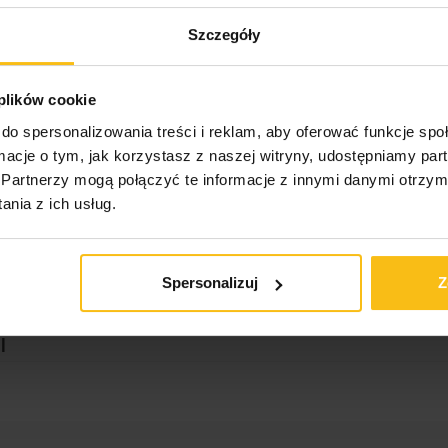
az pomaga zachować równowagę psychiczną.
Szczegóły
 plików cookie
do spersonalizowania treści i reklam, aby oferować funkcje sp
ą (250 ml). Zalecana porcja dzienna to 2 kapsułki. Spoży
ormacje o tym, jak korzystasz z naszej witryny, udostępniamy p
Partnerzy mogą połączyć te informacje z innymi danymi otrzym
nia z ich usług.
e na naszej stronie:
Spersonalizuj
Z
l