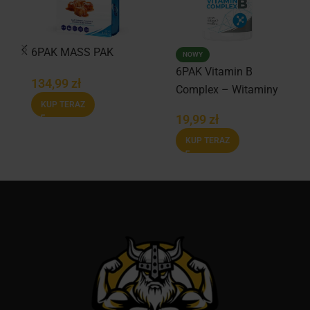
6PAK MASS PAK
NOWY
6PAK Vitamin B
134,99
zł
Complex – Witaminy
KUP TERAZ
z grupy B w
19,99
zł
tabletkach – 90 tabl.
KUP TERAZ