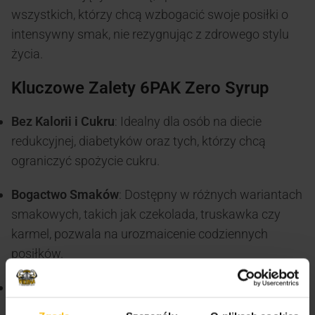
wszystkich, którzy chcą wzbogacić swoje posiłki o
intensywny smak, nie rezygnując z zdrowego stylu
życia.
Kluczowe Zalety 6PAK Zero Syrup
Bez Kalorii i Cukru
:
Idealny dla osób na diecie
redukcyjnej, diabetyków oraz tych, którzy chcą
ograniczyć spożycie cukru.
Bogactwo Smaków
:
Dostępny w różnych wariantach
smakowych, takich jak czekolada, truskawka czy
karmel, pozwala na urozmaicenie codziennych
posiłków.
Wszechstronność Zastosowania
:
Świetnie
komponuje się z naleśnikami, goframi, owsianką,