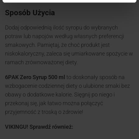
Sposób Użycia
Dodaj odpowiednią ilość syropu do wybranych
potraw lub napojów według własnych preferencji
smakowych.
Pamiętaj, że choć produkt jest
niskokaloryczny, zaleca się umiarkowane spożycie w
ramach zrównoważonej diety.
6PAK Zero Syrup 500 ml
to doskonały sposób na
wzbogacenie codziennej diety o ulubione smaki bez
obawy o dodatkowe kalorie.
Sięgnij po niego i
przekonaj się, jak łatwo można połączyć
przyjemność z troską o zdrowie!
VIKINGU! Sprawdź również: