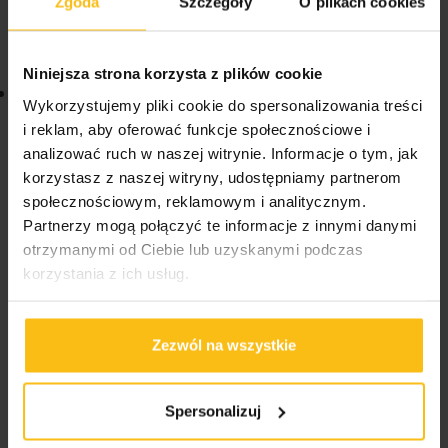
Zgoda
Szczegóły
O plikach cookies
jogurtem, deserami czy napojami, dodając im
wyjątkowego smaku.
Niniejsza strona korzysta z plików cookie
Wysoka Jakość Składników
:
Produkt bazuje na
Wykorzystujemy pliki cookie do spersonalizowania treści
starannie dobranych składnikach, zapewniając
i reklam, aby oferować funkcje społecznościowe i
doskonały smak bez zbędnych dodatków.
analizować ruch w naszej witrynie. Informacje o tym, jak
korzystasz z naszej witryny, udostępniamy partnerom
Dlaczego Warto Wybrać 6PAK Zero
społecznościowym, reklamowym i analitycznym.
Syrup?
Partnerzy mogą połączyć te informacje z innymi danymi
otrzymanymi od Ciebie lub uzyskanymi podczas
Wybierając
6PAK Zero Syrup
, decydujesz się na
korzystania z ich usług.
produkt, który łączy w sobie przyjemność smaku z
troską o zdrowie.
Niezależnie od tego, czy jesteś na
Zezwól na wszystkie
diecie, uprawiasz sport, czy po prostu chcesz
ograniczyć spożycie cukru, ten syrop pozwoli Ci
cieszyć się słodkimi chwilami bez wyrzutów
Spersonalizuj
sumienia.