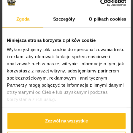
sportach wytrzymałościowo-siłowych
(boks, sztuki
walki)
, siłowych
(kulturystyka, trójbój siłowy)
i
wytrzymałościowych
(kolarstwo, biegi, pływanie,
Zgoda
Szczegóły
O plikach cookies
gry zespołowe)
.
Carborade®
wzbogacony jest odpowiednią ilością
Niniejsza strona korzysta z plików cookie
składników mineralnych (
sód, potas, fosfor, wapń i
Wykorzystujemy pliki cookie do spersonalizowania treści
magnez)
, które dostarczone podczas wysiłku
i reklam, aby oferować funkcje społecznościowe i
analizować ruch w naszej witrynie. Informacje o tym, jak
fizycznego skutecznie uzupełniają utracone
korzystasz z naszej witryny, udostępniamy partnerom
elektrolity i są
odpowiedzialne za prawidłową pracę
społecznościowym, reklamowym i analitycznym.
skurczu mięśni.
Partnerzy mogą połączyć te informacje z innymi danymi
otrzymanymi od Ciebie lub uzyskanymi podczas
Stosowanie
Carborade®
w okresie przed
korzystania z ich usług.
treningowym utrzymuje
prawidłowy poziom glukozy
we krwi,
co
opóźnia objawy zmęczenia
, skutecznie
niweluje uczucie znużenia i wyczerpania
Zezwól na wszystkie
intensywnym wysiłkiem fizycznym. Dzięki temu