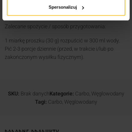
pomaga przezwyciężyć Tobie kryzysy podczas
Spersonalizuj
intensywnego i długotrwałego treningu.
Zalecane spożycie / sposób przygotowania:
1 miarkę proszku (30 g) rozpuścić w 300 ml wody.
Pić 2-3 porcje dziennie (przed, w trakcie i/lub po
zakończonym wysiłku fizycznym).
SKU:
Brak danych
Kategorie:
Carbo
,
Węglowodany
Tagi:
Carbo
,
Węglowodany