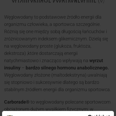
Węglowodany to podstawowe źródło energii dla
organizmu człowieka, a sportowca szczególnie.
Różnią się one między sobą długością łańcuchów i
zróżnicowanym indeksem glikemicznym. Dzielą się
na węglowodany proste (glukoza, fruktoza,
dekstroza) ,które dostarczają energii
natychmiastowo i znacząco wpływają na
wyrzut
insuliny
–
bardzo silnego hormonu anabolicznego.
Węglowodany złożone (maltodekstryna) uwalniają
się stopniowo i sukcesywnie dlatego są bardzo
stabilnym źródłem energii dla organizmu sportowca.
Carborade®
to węglowodany polecane sportowcom
obciążonym dużym wysiłkiem fizycznym: w