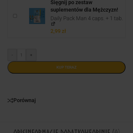
Sięgnij po zestaw
suplementów dla Mężczyzn!
Daily Pack Man 4 caps. + 1 tab.
2,99
zł
-
+
KUP TERAZ
Porównaj
OPIS
INFORMACJE DODATKOWE
OPINIE (0)