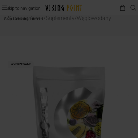
Skip to navigation
Strona główna
/
Suplementy
/
Węglowodany
Skip to main content
WYPRZEDANE