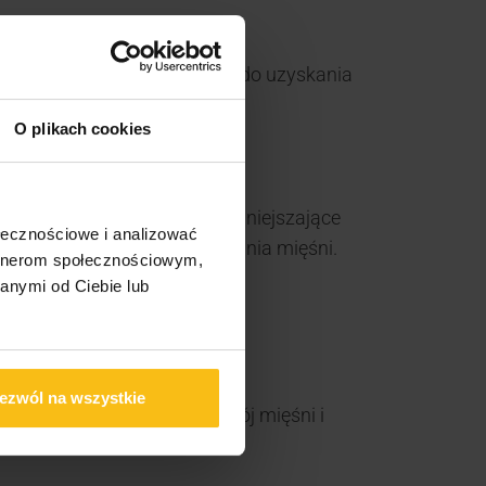
 dla osób dążących zarówno do uzyskania
O plikach cookies
rozwoju mięśni.
m białek i glikogenu oraz zmniejszające
ołecznościowe i analizować
 i prawidłowego funkcjonowania mięśni.
artnerom społecznościowym,
anymi od Ciebie lub
energii i białka.
ezwól na wszystkie
e jednocześnie wspiera rozwój mięśni i