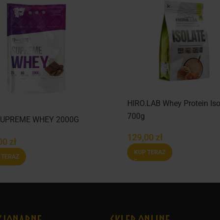
HIRO.LAB Whey Protein Iso
700g
SUPREME WHEY 2000G
129,00
zł
00
zł
KUP TERAZ
 TERAZ