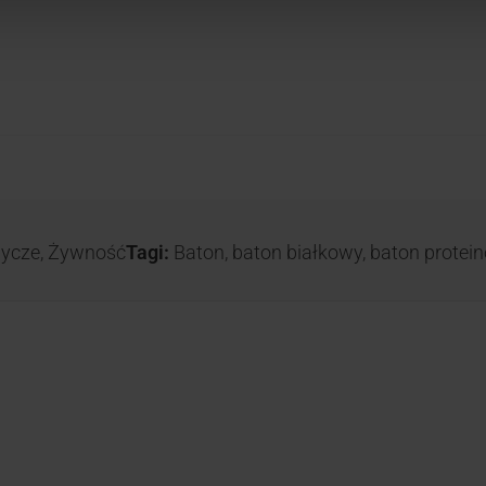
dycze
,
Żywność
Tagi:
Baton
,
baton białkowy
,
baton protei