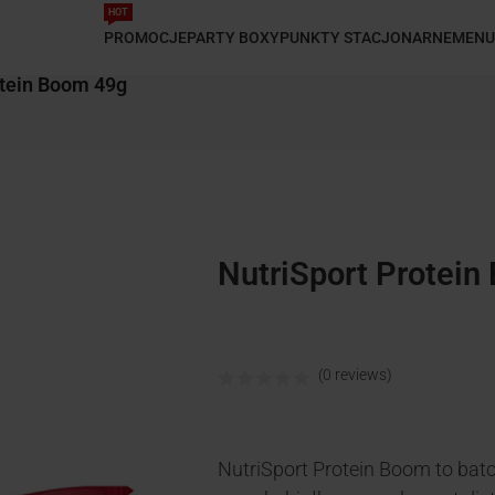
HOT
PROMOCJE
PARTY BOXY
PUNKTY STACJONARNE
MENU
otein Boom 49g
NutriSport Protei
(0 reviews)
NutriSport Protein Boom to bat