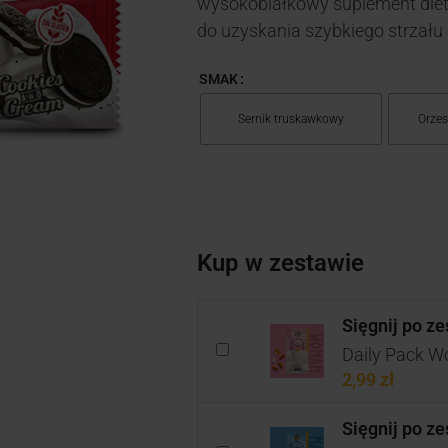
wysokobiałkowy suplement diet
do uzyskania szybkiego strzału e
SMAK
Sernik truskawkowy
Orzes
Kup w zestawie
Sięgnij po z
Daily Pack W
2,99
zł
Sięgnij po z