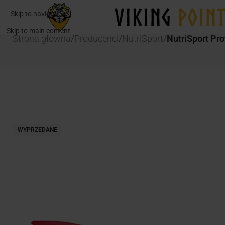
Skip to navigation
Skip to main content
Strona główna
/
Producenci
/
NutriSport
/
NutriSport Pr
WYPRZEDANE