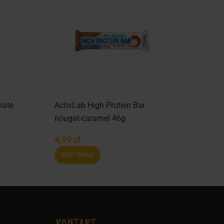
late
ActivLab High Protein Bar
nougat-caramel 46g
4,99
zł
KUP TERAZ