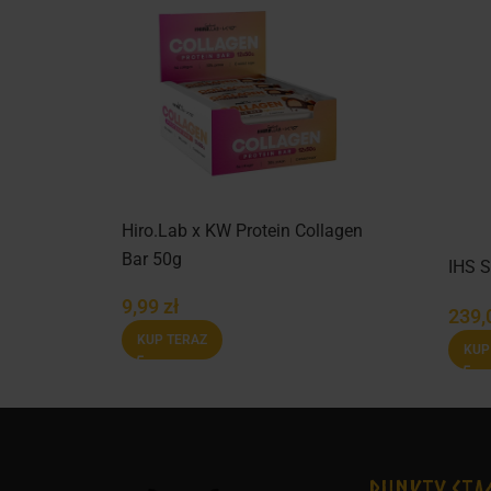
ate
Hiro.Lab x KW Protein Collagen
Bar 50g
IHS 
9,99
zł
239,
KUP TERAZ
KUP