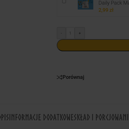
Daily Pack Ma
2,99
zł
-
+
Porównaj
OPIS
INFORMACJE DODATKOWE
SKŁAD I PORCJOWANI