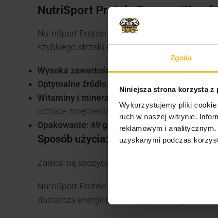
NutriSport Protein Boom – Wysok
NutriSport Protein Boom to batony proteinowe
szybkiego strzału energii, jak i zwiększenia spo
Zgoda
Wysoka zawartość białka:
Każdy baton zawiera 
Optymalne źródło energii:
Idealne dla osób akt
Niniejsza strona korzysta z
Witaminy i minerały:
Wzbogacone o witaminy, ta
Wykorzystujemy pliki cookie 
uczucie zmęczenia. Zawiera także magnez, któr
ruch w naszej witrynie. Inf
Opakowanie: 49 g
reklamowym i analitycznym. 
Sposób użycia:
uzyskanymi podczas korzysta
Zaleca się spożycie batonu przed lub po wysiłk
NutriSport Protein Boom to idealny wybór dla o
dostarcza energii potrzebnej do treningów!