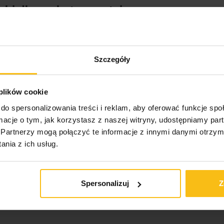
obiałkowy baton proteinowy
 stanowiące wysokobiałkowy suplement diety, doskonały
życia białka.
Szczegóły
12 g białka mleka, które przyczynia się do utrzymania i 
ywnych fizycznie, dostarczając niezbędnej energii.
 plików cookie
kie jak witamina B6 i witamina C, wspierające metaboliz
do spersonalizowania treści i reklam, aby oferować funkcje sp
y przyczynia się do utrzymania równowagi elektrolitowej
ormacje o tym, jak korzystasz z naszej witryny, udostępniamy p
Partnerzy mogą połączyć te informacje z innymi danymi otrzym
nia z ich usług.
u fizycznym, aby dostarczyć organizmowi potrzebną dawkę 
Spersonalizuj
Z
sób aktywnych fizycznie, poszukujących pożywienia, któr