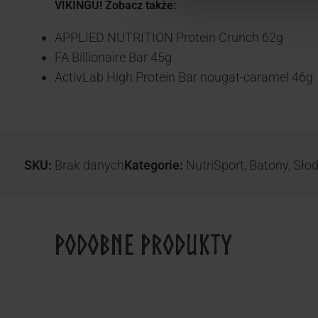
VIKINGU! Zobacz także:
APPLIED NUTRITION Protein Crunch 62g
FA Billionaire Bar 45g
ActivLab High Protein Bar nougat-caramel 46g
SKU:
Brak danych
Kategorie:
NutriSport
,
Batony
,
Sło
Podobne produkty