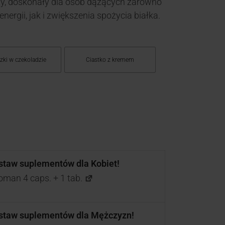
y, doskonały dla osób dążących zarówno
nergii, jak i zwiększenia spożycia białka.
zki w czekoladzie
Ciastko z kremem
estaw suplementów dla Kobiet!
oman 4 caps. + 1 tab.
estaw suplementów dla Mężczyzn!