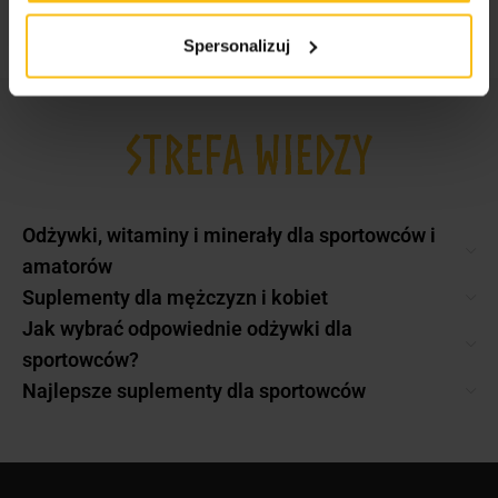
Spersonalizuj
STREFA WIEDZY
Odżywki, witaminy i minerały dla sportowców i
amatorów
Suplementy dla mężczyzn i kobiet
Jak wybrać odpowiednie odżywki dla
sportowców?
Najlepsze suplementy dla sportowców