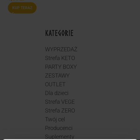
KUP TERAZ
KATEGORIE
WYPRZEDAŻ
Strefa KETO
PARTY BOXY
ZESTAWY
OUTLET
Dla dzieci
Strefa VEGE
Strefa ZERO
Twój cel
Producenci
Suplementy