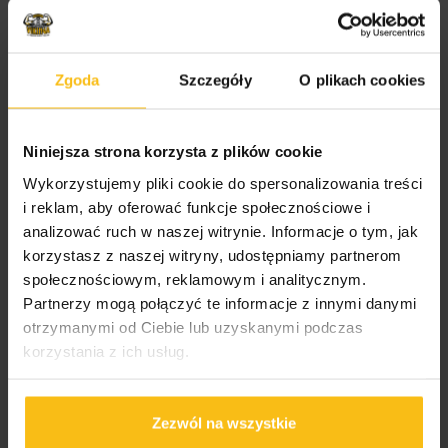
Prozdrowotne
Żywność
PROMOCJE
Zgoda
Szczegóły
O plikach cookies
Bony podarunkowe
Koszulki Vikinga
Niniejsza strona korzysta z plików cookie
Akcesoria sportowe
Wykorzystujemy pliki cookie do spersonalizowania treści
Bez kategorii
i reklam, aby oferować funkcje społecznościowe i
analizować ruch w naszej witrynie. Informacje o tym, jak
korzystasz z naszej witryny, udostępniamy partnerom
FILTRUJ WG. CENY
społecznościowym, reklamowym i analitycznym.
Partnerzy mogą połączyć te informacje z innymi danymi
Wszystko
otrzymanymi od Ciebie lub uzyskanymi podczas
0,00
zł
-
10,00
zł
korzystania z ich usług.
10,00
zł
+
Zezwól na wszystkie